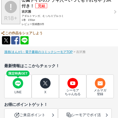
公園トイレのノゾキ穴～いつでもヤれちゃうJK
付き！
吉沢雅
アダルトマンガ、むっちりプルコミ
1巻
150pt
レビュー投稿数0件
この作品をシェアしよう
漫画(まんが)・電子書籍のコミックシーモアTOP
吉沢雅
最新情報はここからチェック！
限定特典GET
シーモア
メルマガ
LINE
X
ちゃんねる
登録
お得にポイントゲット！
ご来店ポイント
シーモアでポイ活