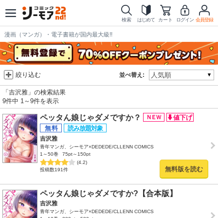
検索
はじめて
カート
ログイン
会員登録
漫画（マンガ）・電子書籍が国内最大級!!
絞り込む
並べ替え:
「吉沢雅」の検索結果
9件中 1～9件を表示
ペッタん娘じゃダメですか？
吉沢雅
青年マンガ、シーモア×DEDEDE/CLLENN COMICS
1～50巻
75pt～150pt
(4.2)
無料版を読む
投稿数191件
ペッタん娘じゃダメですか?【合本版】
吉沢雅
青年マンガ、シーモア×DEDEDE/CLLENN COMICS