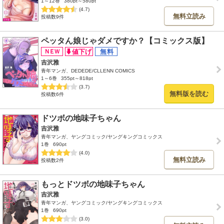
1～12巻
380pt～580pt
(4.7)
無料立読み
投稿数9件
ペッタん娘じゃダメですか？【コミックス版】
吉沢雅
青年マンガ、DEDEDE/CLLENN COMICS
1～6巻
355pt～818pt
(3.7)
無料版を読む
投稿数6件
ドツボの地味子ちゃん
吉沢雅
青年マンガ、ヤングコミック/ヤングキングコミックス
1巻
690pt
(4.0)
無料立読み
投稿数2件
もっとドツボの地味子ちゃん
吉沢雅
青年マンガ、ヤングコミック/ヤングキングコミックス
1巻
690pt
(3.0)