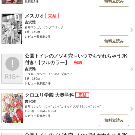
無料立読み
投稿数1件
メスガオ
吉沢雅
青年マンガ、ヤングコミック
1巻
150pt
レビュー投稿数0件
無料立読み
公園トイレのノゾキ穴～いつでもヤれちゃうJK
付き!【フルカラー】
吉沢雅
アダルトマンガ、むっちりプルコミ
1巻
180pt
レビュー投稿数0件
クロユリ学園 大奥学科
吉沢雅
青年マンガ、ヤングキングコミックス/月刊ヤングキング
1～3巻
500pt～600pt
レビュー投稿数0件
無料立読み