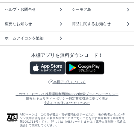
ヘルプ・お問合せ
シーモア島
重要なお知らせ
商品に関するお知らせ
ホームアイコンを追加
本棚アプリを無料ダウンロード！
本棚アプリについて
このサイトについて
推奨環境
利用規約
ISBN検索
プライバシーポリシー
情報セキュリティーポリシー
特定商取引法に基づく表示
安心してお使いいただくために
ABJマークは、この電子書店・電子書籍配信サービスが、 著作権者からコンテ
ンツ使用許諾を得た正規版配信サービスであることを示す登録商標（登録番号
第6091713号）です。 詳しくは［ABJマーク］または［電子出版制作・流通協
議会］で検索してください。