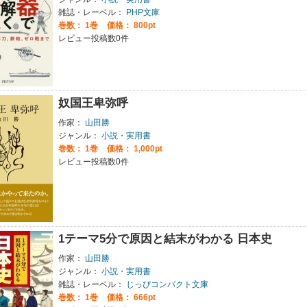
雑誌・レーベル：
PHP文庫
巻数：
1巻
価格： 800pt
レビュー投稿数0件
奴国王卑弥呼
作家：
山田勝
ジャンル：
小説・実用書
巻数：
1巻
価格： 1,000pt
レビュー投稿数0件
1テーマ5分で原因と結末がわかる 日本史
作家：
山田勝
ジャンル：
小説・実用書
雑誌・レーベル：
じっぴコンパクト文庫
巻数：
1巻
価格： 666pt