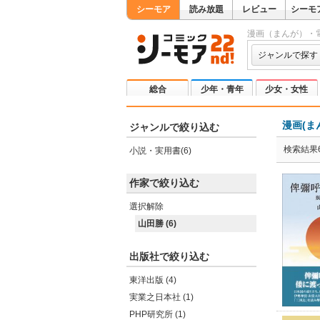
シーモア
読み放題
レビュー
シーモ
漫画（まんが）・
ジャンルで探す
総合
少年・青年
少女・女性
漫画(ま
ジャンルで絞り込む
検索結果
小説・実用書(6)
作家で絞り込む
選択解除
山田勝 (6)
出版社で絞り込む
東洋出版 (4)
実業之日本社 (1)
PHP研究所 (1)