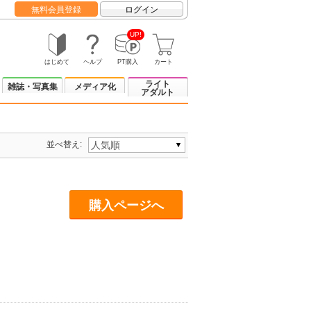
無料会員登録
ログイン
UP!
はじめて
ヘルプ
PT購入
カート
ライト
雑誌・写真集
メディア化
アダルト
並べ替え:
購入ページへ