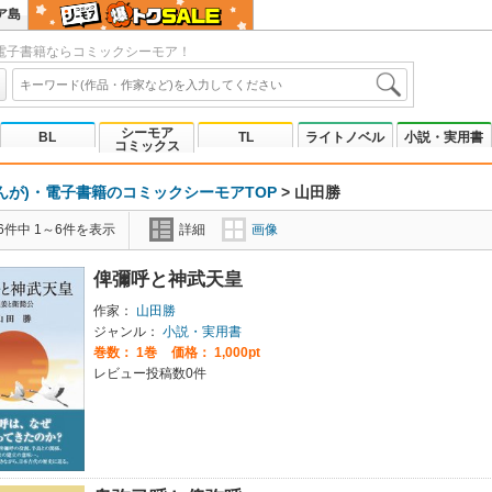
ア島
電子書籍ならコミックシーモア！
シーモア
BL
TL
ライトノベル
小説・実用書
コミックス
んが)・電子書籍のコミックシーモアTOP
>
山田勝
6件中 1～6件を表示
詳細
画像
俾彌呼と神武天皇
作家：
山田勝
ジャンル：
小説・実用書
巻数：
1巻
価格： 1,000pt
レビュー投稿数0件