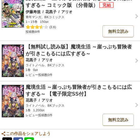
すぎる～ コミック版 （分冊版）
伊藤寿規
/
花黒子
/
アリオ
青年マンガ、BKコミックス
1～15巻
150pt
(3.6)
無料立読み
投稿数8件
【無料試し読み版】魔境生活 ～崖っぷち冒険者
が引きこもるには広すぎる～
花黒子
/
アリオ
ライトノベル、BKブックス
1巻
0pt
レビュー投稿数0件
魔境生活 ～崖っぷち冒険者が引きこもるには広
すぎる～ 【電子限定SS付】
花黒子
/
アリオ
ライトノベル、BKブックス
1巻
1,200pt
レビュー投稿数0件
無料立読み
この作品をシェアしよう