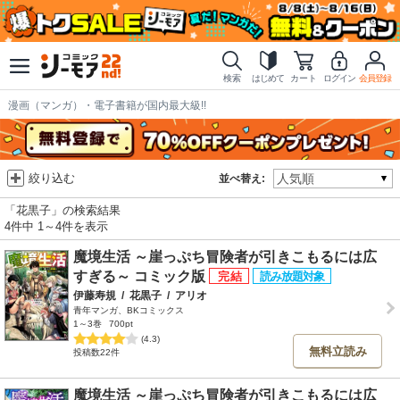
検索
はじめて
カート
ログイン
会員登録
漫画（マンガ）・電子書籍が国内最大級!!
絞り込む
並べ替え:
「花黒子」の検索結果
4件中 1～4件を表示
魔境生活 ～崖っぷち冒険者が引きこもるには広
すぎる～ コミック版
伊藤寿規
/
花黒子
/
アリオ
青年マンガ、BKコミックス
1～3巻
700pt
(4.3)
無料立読み
投稿数22件
魔境生活 ～崖っぷち冒険者が引きこもるには広