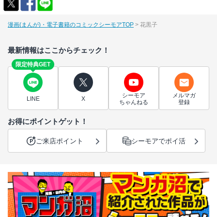
漫画(まんが)・電子書籍のコミックシーモアTOP
花黒子
最新情報はここからチェック！
限定特典GET
シーモア
メルマガ
LINE
X
ちゃんねる
登録
お得にポイントゲット！
ご来店ポイント
シーモアでポイ活