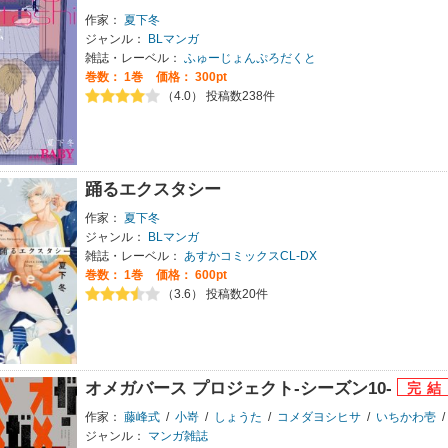
作家：
夏下冬
ジャンル：
BLマンガ
雑誌・レーベル：
ふゅーじょんぷろだくと
巻数：
1巻
価格： 300pt
（4.0） 投稿数238件
踊るエクスタシー
作家：
夏下冬
ジャンル：
BLマンガ
雑誌・レーベル：
あすかコミックスCL-DX
巻数：
1巻
価格： 600pt
（3.6） 投稿数20件
オメガバース プロジェクト-シーズン10-
作家：
藤峰式
/
小嵜
/
しょうた
/
コメダヨシヒサ
/
いちかわ壱
/
ジャンル：
マンガ雑誌