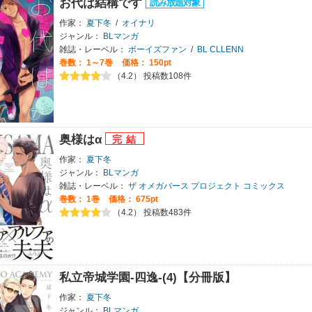
お代は結構です
作家：
夏下冬
/
オイナリ
ジャンル：
BLマンガ
雑誌・レーベル：
ボーイズファン
/
BL CLLENN
巻数：
1～7巻
価格： 150pt
（4.2） 投稿数108件
奥様はα
作家：
夏下冬
ジャンル：
BLマンガ
雑誌・レーベル：
ザ オメガバース プロジェクト コミックス
巻数：
1巻
価格： 675pt
（4.2） 投稿数483件
私立帝城学園-四逸-(4)【分冊版】
作家：
夏下冬
ジャンル：
BLマンガ