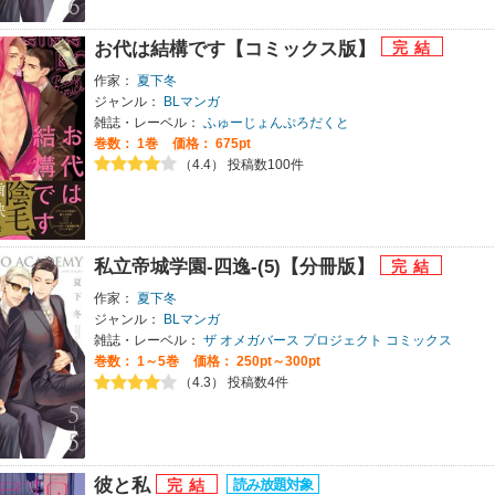
お代は結構です【コミックス版】
作家：
夏下冬
ジャンル：
BLマンガ
雑誌・レーベル：
ふゅーじょんぷろだくと
巻数：
1巻
価格： 675pt
（4.4） 投稿数100件
私立帝城学園-四逸-(5)【分冊版】
作家：
夏下冬
ジャンル：
BLマンガ
雑誌・レーベル：
ザ オメガバース プロジェクト コミックス
巻数：
1～5巻
価格： 250pt～300pt
（4.3） 投稿数4件
彼と私