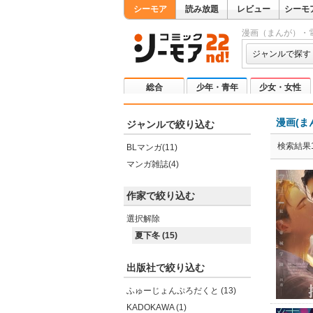
シーモア
読み放題
レビュー
シーモ
漫画（まんが）・
ジャンルで探す
総合
少年・青年
少女・女性
漫画(ま
ジャンルで絞り込む
検索結果1
BLマンガ(11)
マンガ雑誌(4)
作家で絞り込む
選択解除
夏下冬 (15)
出版社で絞り込む
ふゅーじょんぷろだくと (13)
KADOKAWA (1)