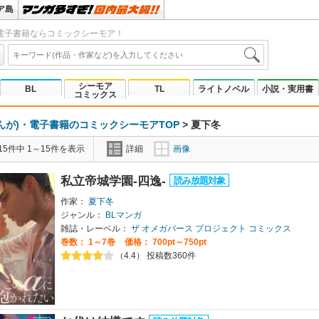
ア島
電子書籍ならコミックシーモア！
シーモア
BL
TL
ライトノベル
小説・実用書
コミックス
んが)・電子書籍のコミックシーモアTOP
>
夏下冬
5件中 1～15件を表示
詳細
画像
私立帝城学園-四逸-
作家：
夏下冬
ジャンル：
BLマンガ
雑誌・レーベル：
ザ オメガバース プロジェクト コミックス
巻数：
1～7巻
価格： 700pt～750pt
（4.4） 投稿数360件