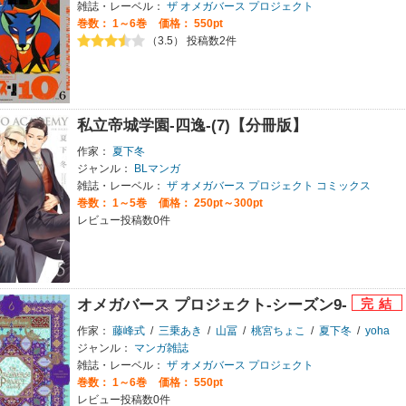
雑誌・レーベル：
ザ オメガバース プロジェクト
巻数：
1～6巻
価格： 550pt
（3.5） 投稿数2件
私立帝城学園-四逸-(7)【分冊版】
作家：
夏下冬
ジャンル：
BLマンガ
雑誌・レーベル：
ザ オメガバース プロジェクト コミックス
巻数：
1～5巻
価格： 250pt～300pt
レビュー投稿数0件
オメガバース プロジェクト-シーズン9-
作家：
藤峰式
/
三乗あき
/
山冨
/
桃宮ちょこ
/
夏下冬
/
yoha
ジャンル：
マンガ雑誌
雑誌・レーベル：
ザ オメガバース プロジェクト
巻数：
1～6巻
価格： 550pt
レビュー投稿数0件