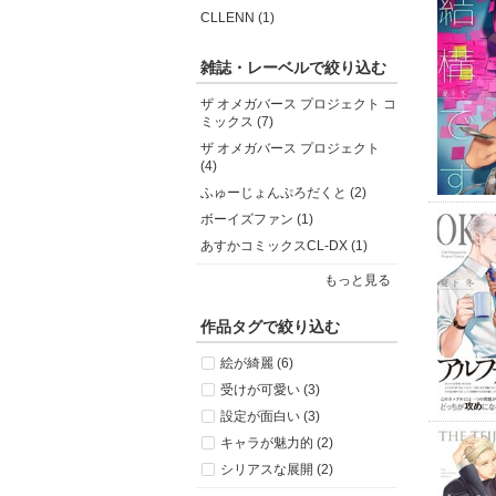
CLLENN (1)
雑誌・レーベルで絞り込む
ザ オメガバース プロジェクト コ
ミックス (7)
ザ オメガバース プロジェクト
(4)
ふゅーじょんぷろだくと (2)
ボーイズファン (1)
あすかコミックスCL-DX (1)
もっと見る
作品タグで絞り込む
絵が綺麗 (6)
受けが可愛い (3)
設定が面白い (3)
キャラが魅力的 (2)
シリアスな展開 (2)