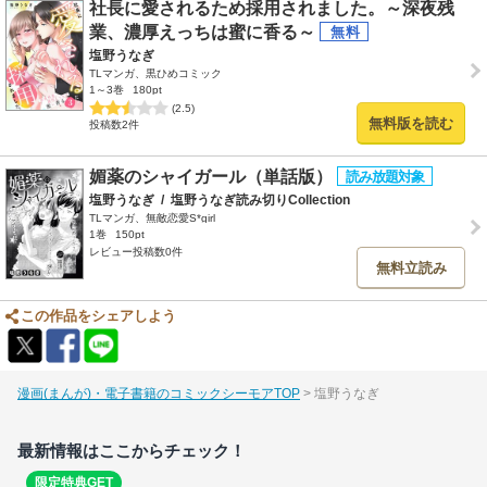
社長に愛されるため採用されました。～深夜残
業、濃厚えっちは蜜に香る～
塩野うなぎ
TLマンガ、黒ひめコミック
1～3巻
180pt
(2.5)
無料版を読む
投稿数2件
媚薬のシャイガール（単話版）
塩野うなぎ
/
塩野うなぎ読み切りCollection
TLマンガ、無敵恋愛S*girl
1巻
150pt
レビュー投稿数0件
無料立読み
この作品をシェアしよう
漫画(まんが)・電子書籍のコミックシーモアTOP
塩野うなぎ
最新情報はここからチェック！
限定特典GET