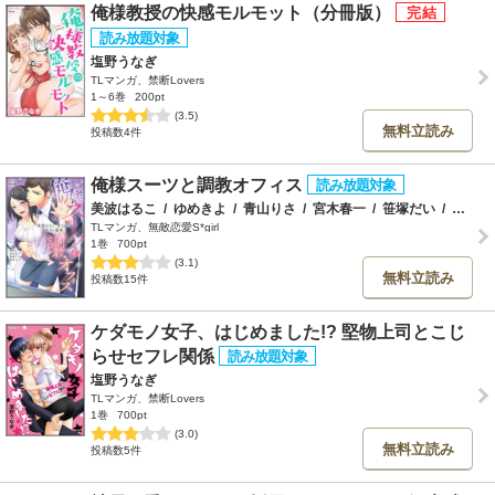
俺様教授の快感モルモット（分冊版）
塩野うなぎ
TLマンガ、禁断Lovers
1～6巻
200pt
(3.5)
無料立読み
投稿数4件
俺様スーツと調教オフィス
美波はるこ
/
ゆめきよ
/
青山りさ
/
宮木春一
/
笹塚だい
/
塩野うなぎ
TLマンガ、無敵恋愛S*girl
1巻
700pt
(3.1)
無料立読み
投稿数15件
ケダモノ女子、はじめました!? 堅物上司とこじ
らせセフレ関係
塩野うなぎ
TLマンガ、禁断Lovers
1巻
700pt
(3.0)
無料立読み
投稿数5件