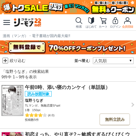
検索
はじめて
カート
ログイン
会員登録
漫画（マンガ）・電子書籍が国内最大級!!
絞り込む
並べ替え:
「塩野うなぎ」の検索結果
9件中 1～9件を表示
午前0時、添い寝のカンケイ（単話版）
塩野うなぎ
TLマンガ、無敵恋愛S*girl
1巻
150pt
(4.0)
無料立読み
投稿数5件
初恋えっち、やり直そ?～敏感すぎるぴくぴくウ