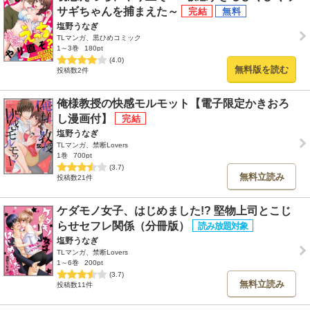
サギちゃんを捕まえた～
塩野うなぎ
TLマンガ、黒ひめコミック
1～3巻
180pt
(4.0)
無料版を読む
投稿数2件
俺様教授の快感モルモット【電子限定かきおろ
し漫画付】
塩野うなぎ
TLマンガ、禁断Lovers
1巻
700pt
(3.7)
無料立読み
投稿数21件
ケダモノ女子、はじめました!? 堅物上司とこじ
らせセフレ関係（分冊版）
塩野うなぎ
TLマンガ、禁断Lovers
1～6巻
200pt
(3.7)
無料立読み
投稿数11件