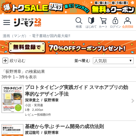
検索
はじめて
カート
ログイン
会員登録
漫画（マンガ）・電子書籍が国内最大級!!
絞り込む
並べ替え:
「荻野博章」の検索結果
3件中 1～3件を表示
プロトタイピング実践ガイド スマホアプリの効
率的なデザイン手法
深津貴之
/
荻野博章
小説・実用書
1巻
2,400pt
レビュー投稿数0件
基礎から学ぶ チーム開発の成功法則
渡辺龍司
/
荻野博章