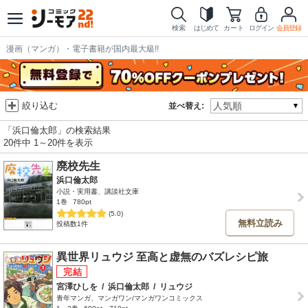
検索
はじめて
カート
ログイン
会員登録
漫画（マンガ）・電子書籍が国内最大級!!
絞り込む
並べ替え:
「浜口倫太郎」の検索結果
20件中 1～20件を表示
廃校先生
浜口倫太郎
小説・実用書、講談社文庫
1巻
780pt
(5.0)
無料立読み
投稿数1件
異世界リュウジ 至高と虚無のバズレシピ旅
宮澤ひしを
/
浜口倫太郎
/
リュウジ
青年マンガ、マンガワン/マンガワンコミックス