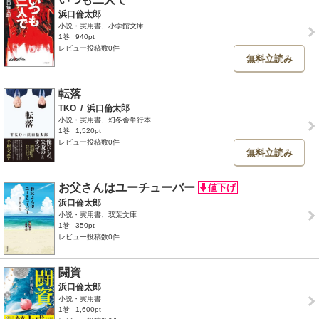
浜口倫太郎
小説・実用書、小学館文庫
1巻
940pt
レビュー投稿数0件
無料立読み
転落
TKO
/
浜口倫太郎
小説・実用書、幻冬舎単行本
1巻
1,520pt
レビュー投稿数0件
無料立読み
お父さんはユーチューバー
浜口倫太郎
小説・実用書、双葉文庫
1巻
350pt
レビュー投稿数0件
闘資
浜口倫太郎
小説・実用書
1巻
1,600pt