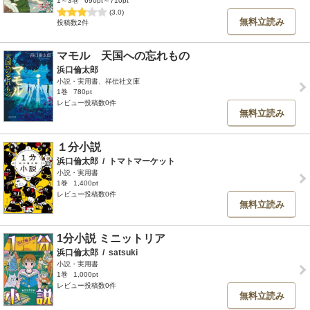
1～3巻
690pt～710pt
(3.0)
無料立読み
投稿数2件
マモル 天国への忘れもの
浜口倫太郎
小説・実用書、祥伝社文庫
1巻
780pt
レビュー投稿数0件
無料立読み
１分小説
浜口倫太郎
/
トマトマーケット
小説・実用書
1巻
1,400pt
レビュー投稿数0件
無料立読み
1分小説 ミニットリア
浜口倫太郎
/
satsuki
小説・実用書
1巻
1,000pt
レビュー投稿数0件
無料立読み