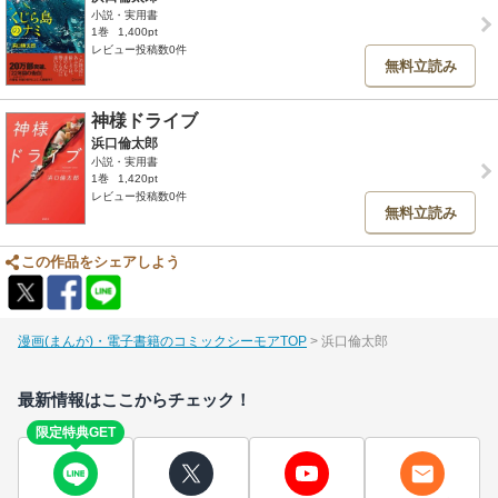
小説・実用書
1巻
1,400pt
レビュー投稿数0件
無料立読み
神様ドライブ
浜口倫太郎
小説・実用書
1巻
1,420pt
レビュー投稿数0件
無料立読み
この作品をシェアしよう
漫画(まんが)・電子書籍のコミックシーモアTOP
浜口倫太郎
最新情報はここからチェック！
限定特典GET