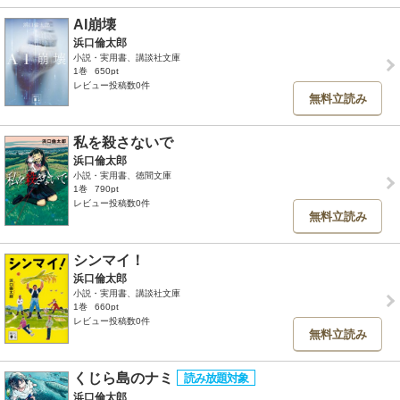
AI崩壊
浜口倫太郎
小説・実用書、講談社文庫
1巻
650pt
レビュー投稿数0件
無料立読み
私を殺さないで
浜口倫太郎
小説・実用書、徳間文庫
1巻
790pt
レビュー投稿数0件
無料立読み
シンマイ！
浜口倫太郎
小説・実用書、講談社文庫
1巻
660pt
レビュー投稿数0件
無料立読み
くじら島のナミ
浜口倫太郎