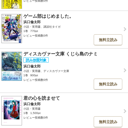
レビュー投稿数0件
ゲーム部はじめました。
浜口倫太郎
小説・実用書、講談社タイガ
1巻
770pt
レビュー投稿数0件
無料立読み
ディスカヴァー文庫 くじら島のナミ
浜口倫太郎
小説・実用書、ディスカヴァー文庫
1巻
900pt
レビュー投稿数0件
無料立読み
君の心を読ませて
浜口倫太郎
小説・実用書
1巻
1,500pt
レビュー投稿数0件
無料立読み