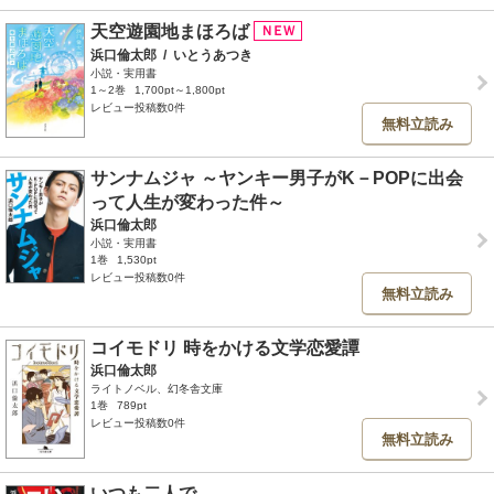
天空遊園地まほろば
浜口倫太郎
/
いとうあつき
小説・実用書
1～2巻
1,700pt～1,800pt
レビュー投稿数0件
無料立読み
サンナムジャ ～ヤンキー男子がK－POPに出会
って人生が変わった件～
浜口倫太郎
小説・実用書
1巻
1,530pt
レビュー投稿数0件
無料立読み
コイモドリ 時をかける文学恋愛譚
浜口倫太郎
ライトノベル、幻冬舎文庫
1巻
789pt
レビュー投稿数0件
無料立読み
いつも二人で