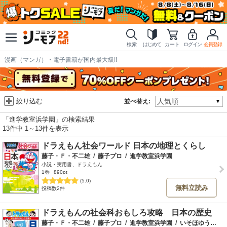
検索
はじめて
カート
ログイン
会員登録
漫画（マンガ）・電子書籍が国内最大級!!
絞り込む
並べ替え:
「進学教室浜学園」の検索結果
13件中 1～13件を表示
ドラえもん社会ワールド 日本の地理とくらし
藤子・Ｆ・不二雄
/
藤子プロ
/
進学教室浜学園
小説・実用書、ドラえもん
1巻
890pt
(5.0)
無料立読み
投稿数2件
ドラえもんの社会科おもしろ攻略 日本の歴史
藤子・Ｆ・不二雄
/
藤子プロ
/
進学教室浜学園
/
いそほゆうすけ