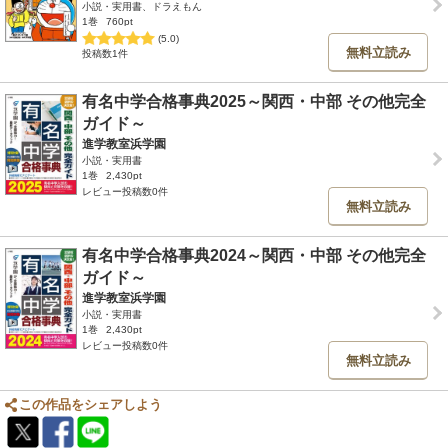
小説・実用書、ドラえもん
1巻
760pt
(5.0)
無料立読み
投稿数1件
有名中学合格事典2025～関西・中部 その他完全
ガイド～
進学教室浜学園
小説・実用書
1巻
2,430pt
レビュー投稿数0件
無料立読み
有名中学合格事典2024～関西・中部 その他完全
ガイド～
進学教室浜学園
小説・実用書
1巻
2,430pt
レビュー投稿数0件
無料立読み
この作品をシェアしよう