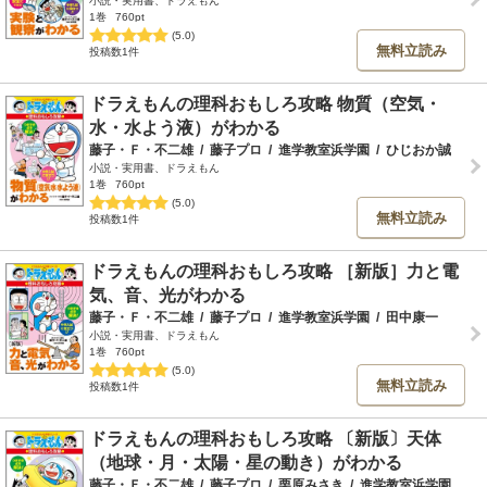
小説・実用書、ドラえもん
1巻
760pt
(5.0)
無料立読み
投稿数1件
ドラえもんの理科おもしろ攻略 物質（空気・
水・水よう液）がわかる
藤子・Ｆ・不二雄
/
藤子プロ
/
進学教室浜学園
/
ひじおか誠
小説・実用書、ドラえもん
1巻
760pt
(5.0)
無料立読み
投稿数1件
ドラえもんの理科おもしろ攻略 ［新版］力と電
気、音、光がわかる
藤子・Ｆ・不二雄
/
藤子プロ
/
進学教室浜学園
/
田中康一
小説・実用書、ドラえもん
1巻
760pt
(5.0)
無料立読み
投稿数1件
ドラえもんの理科おもしろ攻略 〔新版〕天体
（地球・月・太陽・星の動き）がわかる
藤子・Ｆ・不二雄
/
藤子プロ
/
栗原みさき
/
進学教室浜学園
/
宮