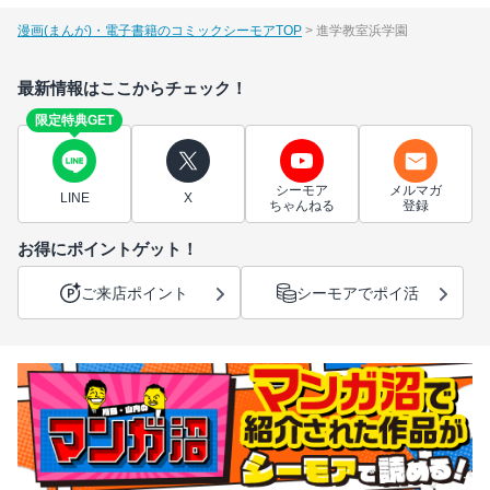
漫画(まんが)・電子書籍のコミックシーモアTOP
進学教室浜学園
最新情報はここからチェック！
限定特典GET
シーモア
メルマガ
LINE
X
ちゃんねる
登録
お得にポイントゲット！
ご来店ポイント
シーモアでポイ活