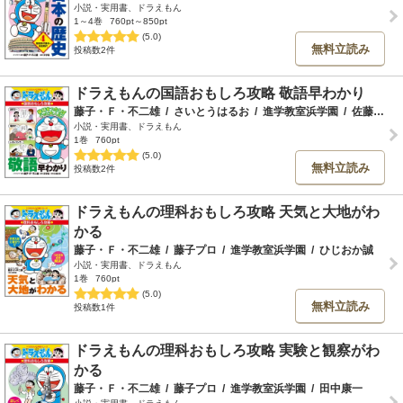
小説・実用書、ドラえもん
1～4巻
760pt～850pt
(5.0)
無料立読み
投稿数2件
ドラえもんの国語おもしろ攻略 敬語早わかり
藤子・Ｆ・不二雄
/
さいとうはるお
/
進学教室浜学園
/
佐藤友樹
小説・実用書、ドラえもん
1巻
760pt
(5.0)
無料立読み
投稿数2件
ドラえもんの理科おもしろ攻略 天気と大地がわ
かる
藤子・Ｆ・不二雄
/
藤子プロ
/
進学教室浜学園
/
ひじおか誠
小説・実用書、ドラえもん
1巻
760pt
(5.0)
無料立読み
投稿数1件
ドラえもんの理科おもしろ攻略 実験と観察がわ
かる
藤子・Ｆ・不二雄
/
藤子プロ
/
進学教室浜学園
/
田中康一