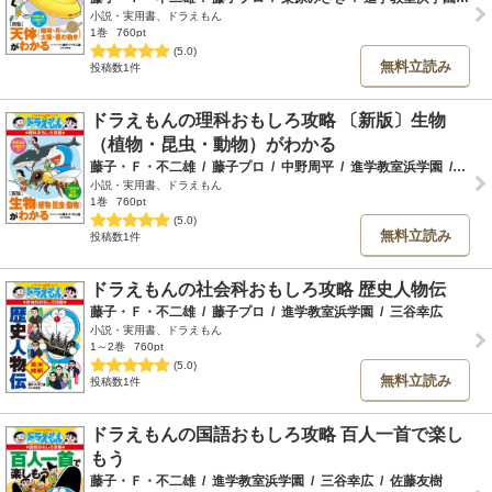
小説・実用書、ドラえもん
1巻
760pt
(5.0)
無料立読み
投稿数1件
ドラえもんの理科おもしろ攻略 〔新版〕生物
（植物・昆虫・動物）がわかる
藤子・Ｆ・不二雄
/
藤子プロ
/
中野周平
/
進学教室浜学園
/
川嶋
小説・実用書、ドラえもん
1巻
760pt
(5.0)
無料立読み
投稿数1件
ドラえもんの社会科おもしろ攻略 歴史人物伝
藤子・Ｆ・不二雄
/
藤子プロ
/
進学教室浜学園
/
三谷幸広
小説・実用書、ドラえもん
1～2巻
760pt
(5.0)
無料立読み
投稿数1件
ドラえもんの国語おもしろ攻略 百人一首で楽し
もう
藤子・Ｆ・不二雄
/
進学教室浜学園
/
三谷幸広
/
佐藤友樹