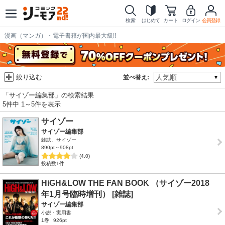
検索
はじめて
カート
ログイン
会員登録
漫画（マンガ）・電子書籍が国内最大級!!
絞り込む
並べ替え:
「サイゾー編集部」の検索結果
5件中 1～5件を表示
サイゾー
サイゾー編集部
雑誌、サイゾー
890pt～908pt
(4.0)
投稿数1件
HiGH&LOW THE FAN BOOK （サイゾー2018
年1月号臨時増刊） [雑誌]
サイゾー編集部
小説・実用書
1巻
926pt