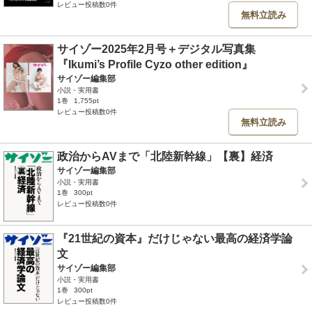
レビュー投稿数0件
無料立読み
サイゾー2025年2月号＋デジタル写真集
『Ikumi’s Profile Cyzo other edition』
サイゾー編集部
小説・実用書
1巻
1,755pt
レビュー投稿数0件
無料立読み
政治からAVまで「北陸新幹線」【裏】経済
サイゾー編集部
小説・実用書
1巻
300pt
レビュー投稿数0件
『21世紀の資本』だけじゃない最高の経済学論
文
サイゾー編集部
小説・実用書
1巻
300pt
レビュー投稿数0件