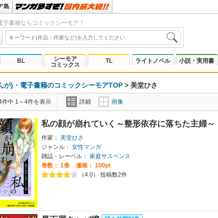
ア島
電子書籍ならコミックシーモア！
シーモア
BL
TL
ライトノベル
小説・実用書
コミックス
んが)・電子書籍のコミックシーモアTOP
>
美堂ひさ
4件中 1～4件を表示
詳細
画像
私の顔が崩れていく～整形依存に落ちた主婦～
作家：
美堂ひさ
ジャンル：
女性マンガ
雑誌・レーベル：
家庭サスペンス
巻数：
1巻
価格： 100pt
（4.0） 投稿数2件