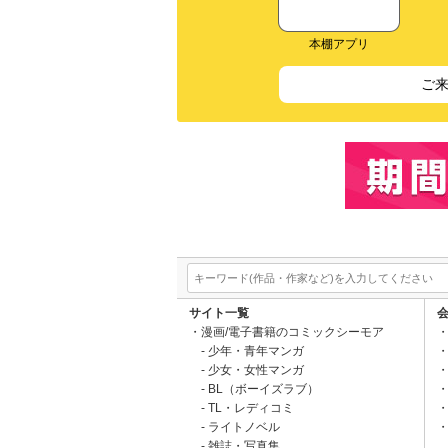
本棚アプリ
ご
サイト一覧
漫画/電子書籍のコミックシーモア
少年・青年マンガ
少女・女性マンガ
BL（ボーイズラブ）
TL・レディコミ
ライトノベル
雑誌・写真集