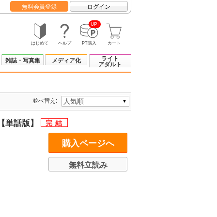
無料会員登録
ログイン
UP!
はじめて
ヘルプ
PT購入
カート
ライト
雑誌・写真集
メディア化
アダルト
並べ替え:
【単話版】
購入ページへ
無料立読み