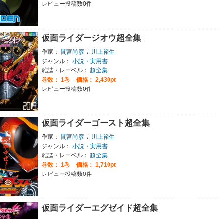
レビュー投稿数0件
仮面ライダージオウ超全集
作家：
間宮尚彦
/
川上裕生
ジャンル：
小説・実用書
雑誌・レーベル：
超全集
巻数：
1巻
価格： 2,430pt
レビュー投稿数0件
仮面ライダーゴースト超全集
作家：
間宮尚彦
/
川上裕生
ジャンル：
小説・実用書
雑誌・レーベル：
超全集
巻数：
1巻
価格： 1,710pt
レビュー投稿数0件
仮面ライダーエグゼイド超全集