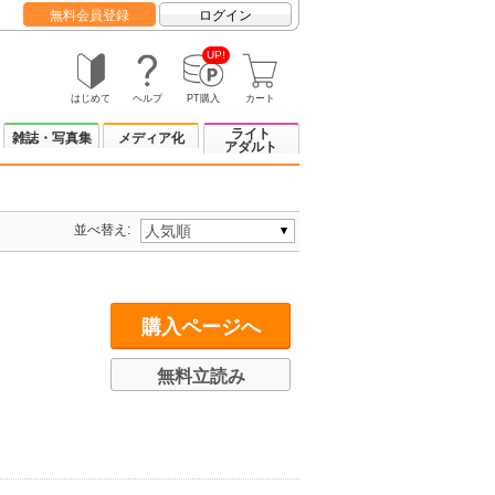
無料会員登録
ログイン
UP!
はじめて
ヘルプ
PT購入
カート
ライト
雑誌・写真集
メディア化
アダルト
並べ替え:
購入ページへ
無料立読み