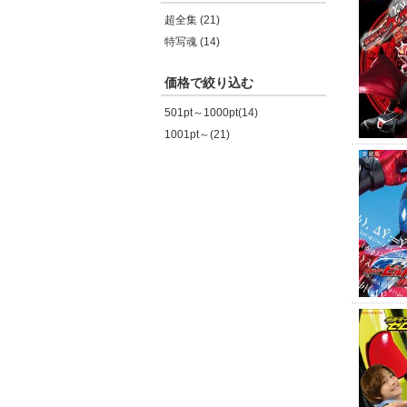
超全集 (21)
特写魂 (14)
価格で絞り込む
501pt～1000pt(14)
1001pt～(21)