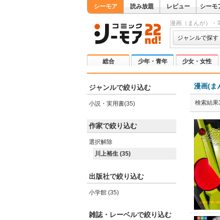
シーモア
読み放題
レビュー
シーモ
漫画（まんが）・
ジャンルで探す
総合
少年・青年
少女・女性
漫画(ま
ジャンルで絞り込む
検索結果3
小説・実用書(35)
作家で絞り込む
選択解除
川上裕生 (35)
出版社で絞り込む
小学館 (35)
雑誌・レーベルで絞り込む