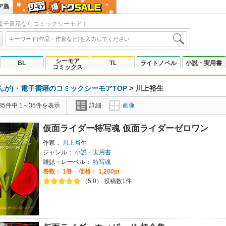
ア島
電子書籍ならコミックシーモア！
シーモア
BL
TL
ライトノベル
小説・実用書
コミックス
んが)・電子書籍のコミックシーモアTOP
>
川上裕生
5件中 1～35件を表示
詳細
画像
仮面ライダー特写魂 仮面ライダーゼロワン
作家：
川上裕生
ジャンル：
小説・実用書
雑誌・レーベル：
特写魂
巻数：
1巻
価格： 1,200pt
（5.0） 投稿数1件