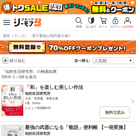
検索
はじめて
カート
ログイン
会員登録
漫画（マンガ）・電子書籍が国内最大級!!
絞り込む
並べ替え:
「知的生活研究所」の検索結果
5件中 1～5件を表示
「和」を楽しむ美しい作法
知的生活研究所
小説・実用書、青春文庫
1巻
800pt
レビュー投稿数0件
無料立読み
最強の武器になる「敬語」便利帳 【一発変換】
知的生活研究所