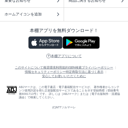
重要なお知らせ
商品に関するお知らせ
ホームアイコンを追加
本棚アプリを無料ダウンロード！
本棚アプリについて
このサイトについて
推奨環境
利用規約
ISBN検索
プライバシーポリシー
情報セキュリティーポリシー
特定商取引法に基づく表示
安心してお使いいただくために
ABJマークは、この電子書店・電子書籍配信サービスが、 著作権者からコンテ
ンツ使用許諾を得た正規版配信サービスであることを示す登録商標（登録番号
第6091713号）です。 詳しくは［ABJマーク］または［電子出版制作・流通協
議会］で検索してください。
(C)NTTソルマーレ