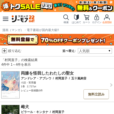
検索
はじめて
カート
ログイン
会員登録
漫画（マンガ）・電子書籍が国内最大級!!
絞り込む
並べ替え:
「村岡直子」の検索結果
4件中 1～4件を表示
両膝を怪我したわたしの聖女
アンドレア・アブレウ
/
村岡直子
/
五十嵐絢音
小説・実用書
1巻
2,727pt
レビュー投稿数0件
無料立読み
雌犬
ピラール・キンタナ
/
村岡直子