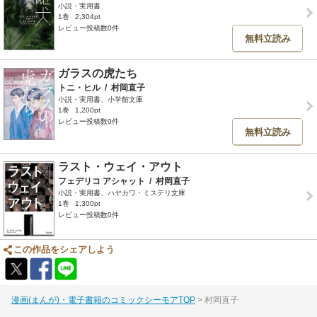
小説・実用書
1巻
2,304pt
レビュー投稿数0件
無料立読み
ガラスの虎たち
トニ・ヒル
/
村岡直子
小説・実用書、小学館文庫
1巻
1,200pt
レビュー投稿数0件
無料立読み
ラスト・ウェイ・アウト
フェデリコ アシャット
/
村岡直子
小説・実用書、ハヤカワ・ミステリ文庫
1巻
1,300pt
レビュー投稿数0件
この作品をシェアしよう
漫画(まんが)・電子書籍のコミックシーモアTOP
村岡直子