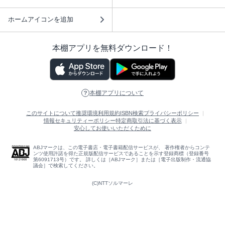
ホームアイコンを追加
本棚アプリを無料ダウンロード！
本棚アプリについて
このサイトについて
推奨環境
利用規約
ISBN検索
プライバシーポリシー
情報セキュリティーポリシー
特定商取引法に基づく表示
安心してお使いいただくために
ABJマークは、この電子書店・電子書籍配信サービスが、 著作権者からコンテ
ンツ使用許諾を得た正規版配信サービスであることを示す登録商標（登録番号
第6091713号）です。 詳しくは［ABJマーク］または［電子出版制作・流通協
議会］で検索してください。
(C)NTTソルマーレ