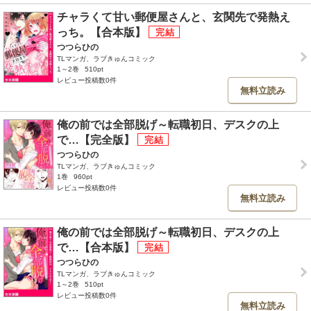
チャラくて甘い郵便屋さんと、玄関先で発熱え
っち。【合本版】
つつらひの
TLマンガ、ラブきゅんコミック
1～2巻
510pt
レビュー投稿数0件
無料立読み
俺の前では全部脱げ～転職初日、デスクの上
で…【完全版】
つつらひの
TLマンガ、ラブきゅんコミック
1巻
960pt
レビュー投稿数0件
無料立読み
俺の前では全部脱げ～転職初日、デスクの上
で…【合本版】
つつらひの
TLマンガ、ラブきゅんコミック
1～2巻
510pt
レビュー投稿数0件
無料立読み