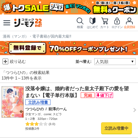
検索
はじめて
カート
ログイン
会員登録
漫画（マンガ）・電子書籍が国内最大級!!
絞り込む
並べ替え:
「つつらひの」の検索結果
13件中 1～13件を表示
没落令嬢は、婚約者だった皇太子殿下の愛を望
まない【電子単行本版】
つつらひの
/
前澤のーん
少女マンガ、comic スピラ
1～2巻
320pt～720pt
(3.0)
立読み増量中
投稿数2件