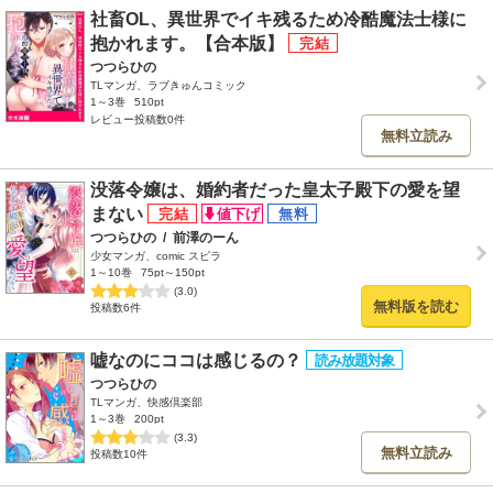
社畜OL、異世界でイキ残るため冷酷魔法士様に
抱かれます。【合本版】
つつらひの
TLマンガ、ラブきゅんコミック
1～3巻
510pt
レビュー投稿数0件
無料立読み
没落令嬢は、婚約者だった皇太子殿下の愛を望
まない
つつらひの
/
前澤のーん
少女マンガ、comic スピラ
1～10巻
75pt～150pt
(3.0)
無料版を読む
投稿数6件
嘘なのにココは感じるの？
つつらひの
TLマンガ、快感倶楽部
1～3巻
200pt
(3.3)
無料立読み
投稿数10件