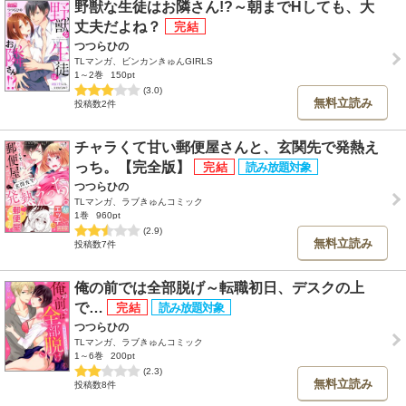
野獣な生徒はお隣さん!?～朝までHしても、大
丈夫だよね？
つつらひの
TLマンガ、ビンカンきゅんGIRLS
1～2巻
150pt
(3.0)
無料立読み
投稿数2件
チャラくて甘い郵便屋さんと、玄関先で発熱え
っち。【完全版】
つつらひの
TLマンガ、ラブきゅんコミック
1巻
960pt
(2.9)
無料立読み
投稿数7件
俺の前では全部脱げ～転職初日、デスクの上
で…
つつらひの
TLマンガ、ラブきゅんコミック
1～6巻
200pt
(2.3)
無料立読み
投稿数8件