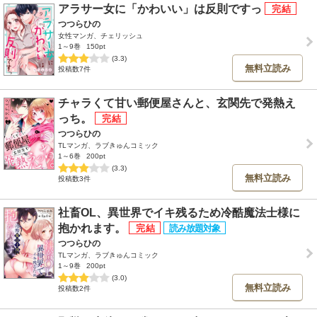
アラサー女に「かわいい」は反則ですっ
つつらひの
女性マンガ、チェリッシュ
1～9巻
150pt
(3.3)
無料立読み
投稿数7件
チャラくて甘い郵便屋さんと、玄関先で発熱え
っち。
つつらひの
TLマンガ、ラブきゅんコミック
1～6巻
200pt
(3.3)
無料立読み
投稿数3件
社畜OL、異世界でイキ残るため冷酷魔法士様に
抱かれます。
つつらひの
TLマンガ、ラブきゅんコミック
1～9巻
200pt
(3.0)
無料立読み
投稿数2件