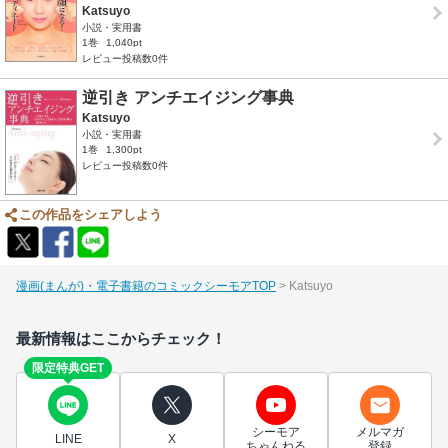
Katsuyo
小説・実用書
1巻
1,040pt
レビュー投稿数0件
逆引き アンチエイジング事典
Katsuyo
小説・実用書
1巻
1,300pt
レビュー投稿数0件
この作品をシェアしよう
漫画(まんが)・電子書籍のコミックシーモアTOP
Katsuyo
最新情報はここからチェック！
限定特典GET
シーモア
メルマガ
LINE
X
ちゃんねる
登録