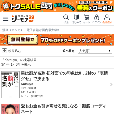
検索
はじめて
カート
ログイン
会員登録
漫画（マンガ）・電子書籍が国内最大級!!
絞り込む
並べ替え:
「Katsuyo」の検索結果
3件中 1～3件を表示
男は顔が名刺 初対面での印象は0．2秒の「表情
グセ」で決まる
Katsuyo
小説・実用書
1巻
1,480pt
レビュー投稿数0件
愛もお金も引き寄せる顔になる！顔筋コーディ
ネート