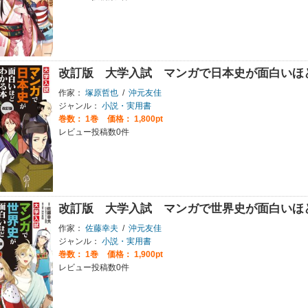
改訂版 大学入試 マンガで日本史が面白いほ
作家：
塚原哲也
/
沖元友佳
ジャンル：
小説・実用書
巻数：
1巻
価格： 1,800pt
レビュー投稿数0件
改訂版 大学入試 マンガで世界史が面白いほ
作家：
佐藤幸夫
/
沖元友佳
ジャンル：
小説・実用書
巻数：
1巻
価格： 1,900pt
レビュー投稿数0件