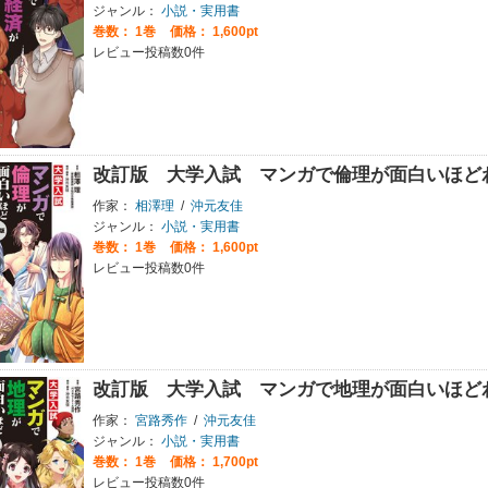
ジャンル：
小説・実用書
巻数：
1巻
価格： 1,600pt
レビュー投稿数0件
改訂版 大学入試 マンガで倫理が面白いほど
作家：
相澤理
/
沖元友佳
ジャンル：
小説・実用書
巻数：
1巻
価格： 1,600pt
レビュー投稿数0件
改訂版 大学入試 マンガで地理が面白いほど
作家：
宮路秀作
/
沖元友佳
ジャンル：
小説・実用書
巻数：
1巻
価格： 1,700pt
レビュー投稿数0件