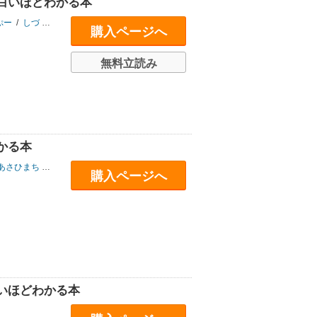
白いほどわかる本
ぷー
/
しづ
/
沖元友佳
購入ページへ
無料立読み
かる本
あさひまち
/
沖元友佳
購入ページへ
いほどわかる本