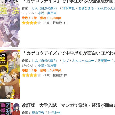
「カゲロウデイズ」で中学生からの勉強法が面
作家：
じん（自然の敵P）
/
清水章弘
/
あさひまち
/
わんにゃん
ジャンル：
小説・実用書
巻数：
1巻
価格： 1,300pt
（4.0） 投稿数1件
「カゲロウデイズ」で中学歴史が面白いほどわ
作家：
じん（自然の敵P）
/
しづ
/
わんにゃんぷー
/
伊藤賀一
/
ジャンル：
小説・実用書
巻数：
1巻
価格： 1,200pt
（4.0） 投稿数1件
改訂版 大学入試 マンガで政治・経済が面白
作家：
蔭山克秀
/
沖元友佳