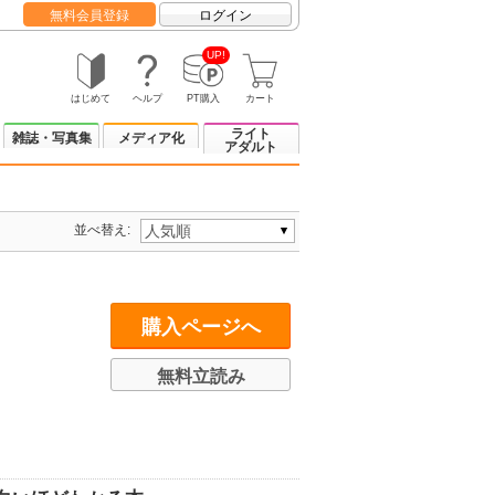
無料会員登録
ログイン
UP!
はじめて
ヘルプ
PT購入
カート
ライト
雑誌・写真集
メディア化
アダルト
並べ替え:
購入ページへ
無料立読み