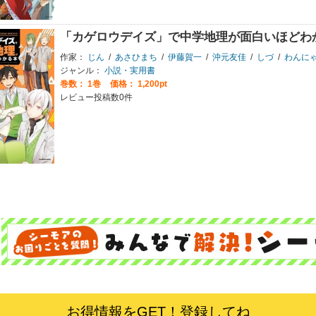
「カゲロウデイズ」で中学地理が面白いほどわ
作家：
じん
/
あさひまち
/
伊藤賀一
/
沖元友佳
/
しづ
/
わんに
ジャンル：
小説・実用書
巻数：
1巻
価格： 1,200pt
レビュー投稿数0件
お得情報をGET！登録してね