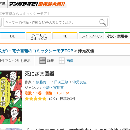
ア島
電子書籍ならコミックシーモア！
シーモア
BL
TL
ライトノベル
小説・実用書
コミックス
んが)・電子書籍のコミックシーモアTOP
>
沖元友佳
9件中 1～9件を表示
詳細
画像
死にざま図鑑
作家：
伊藤賀一
/
田渕正敏
/
沖元友佳
ジャンル：
小説・実用書
巻数：
1巻
価格： 1,200pt
（5.0） 投稿数1件