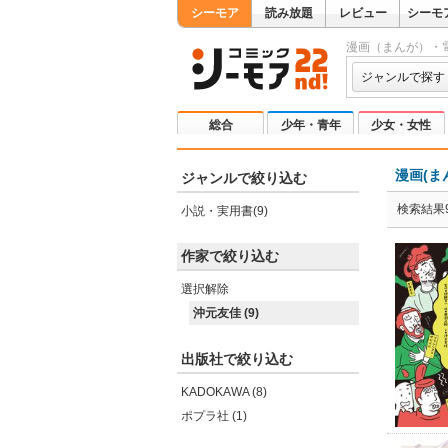
シーモア
読み放題
レビュー
シーモ
漫画（まんが）・
ジャンルで探す
総合
少年・青年
少女・女性
漫画(ま
ジャンルで絞り込む
検索結果
小説・実用書(9)
作家で絞り込む
選択解除
沖元友佳 (9)
出版社で絞り込む
KADOKAWA (8)
ポプラ社 (1)