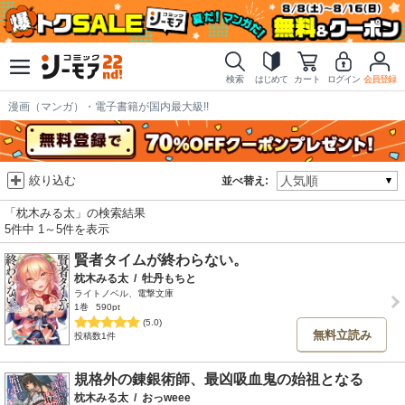
検索
はじめて
カート
ログイン
会員登録
漫画（マンガ）・電子書籍が国内最大級!!
絞り込む
並べ替え:
「枕木みる太」の検索結果
5件中 1～5件を表示
賢者タイムが終わらない。
枕木みる太
/
牡丹もちと
ライトノベル、電撃文庫
1巻
590pt
(5.0)
無料立読み
投稿数1件
規格外の錬銀術師、最凶吸血鬼の始祖となる
枕木みる太
/
おっweee