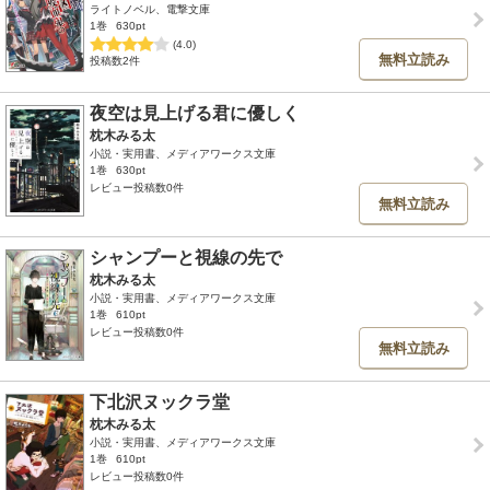
ライトノベル、電撃文庫
1巻
630pt
(4.0)
無料立読み
投稿数2件
夜空は見上げる君に優しく
枕木みる太
小説・実用書、メディアワークス文庫
1巻
630pt
レビュー投稿数0件
無料立読み
シャンプーと視線の先で
枕木みる太
小説・実用書、メディアワークス文庫
1巻
610pt
レビュー投稿数0件
無料立読み
下北沢ヌックラ堂
枕木みる太
小説・実用書、メディアワークス文庫
1巻
610pt
レビュー投稿数0件