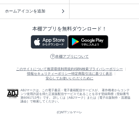
ホームアイコンを追加
本棚アプリを無料ダウンロード！
本棚アプリについて
このサイトについて
推奨環境
利用規約
ISBN検索
プライバシーポリシー
情報セキュリティーポリシー
特定商取引法に基づく表示
安心してお使いいただくために
ABJマークは、この電子書店・電子書籍配信サービスが、 著作権者からコンテ
ンツ使用許諾を得た正規版配信サービスであることを示す登録商標（登録番号
第6091713号）です。 詳しくは［ABJマーク］または［電子出版制作・流通協
議会］で検索してください。
(C)NTTソルマーレ