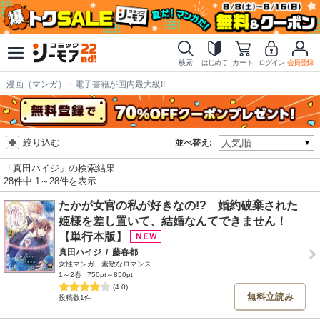
検索
はじめて
カート
ログイン
会員登録
漫画（マンガ）・電子書籍が国内最大級!!
絞り込む
並べ替え:
「真田ハイジ」の検索結果
28件中 1～28件を表示
たかが女官の私が好きなの!? 婚約破棄された
姫様を差し置いて、結婚なんてできません！
【単行本版】
真田ハイジ
/
藤春都
女性マンガ、素敵なロマンス
1～2巻
750pt～850pt
(4.0)
無料立読み
投稿数1件