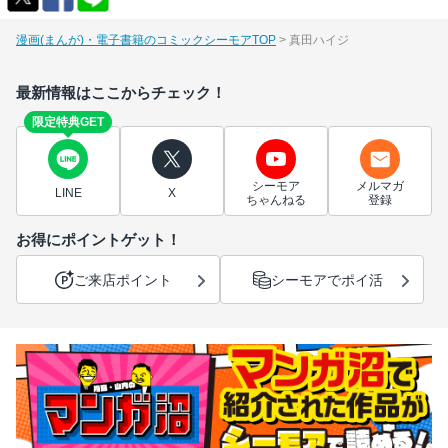
漫画(まんが)・電子書籍のコミックシーモアTOP
真田ハイジ
最新情報はここからチェック！
限定特典GET
シーモア
メルマガ
LINE
X
ちゃんねる
登録
お得にポイントゲット！
ご来店ポイント
シーモアでポイ活