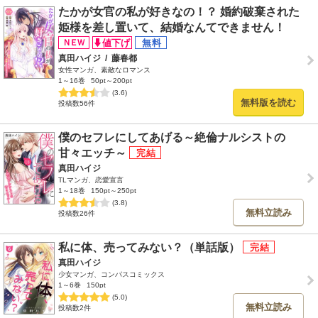
たかが女官の私が好きなの！？ 婚約破棄された
姫様を差し置いて、結婚なんてできません！
真田ハイジ
/
藤春都
女性マンガ、素敵なロマンス
1～16巻
50pt～200pt
(3.6)
無料版を読む
投稿数56件
僕のセフレにしてあげる～絶倫ナルシストの
甘々エッチ～
真田ハイジ
TLマンガ、恋愛宣言
1～18巻
150pt～250pt
(3.8)
無料立読み
投稿数26件
私に体、売ってみない？（単話版）
真田ハイジ
少女マンガ、コンパスコミックス
1～6巻
150pt
(5.0)
無料立読み
投稿数2件