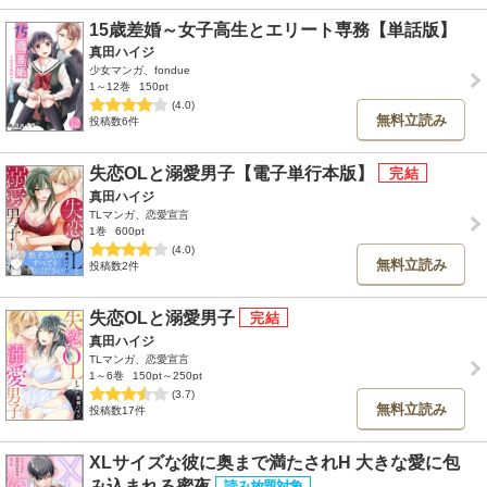
15歳差婚～女子高生とエリート専務【単話版】
真田ハイジ
少女マンガ、fondue
1～12巻
150pt
(4.0)
無料立読み
投稿数6件
失恋OLと溺愛男子【電子単行本版】
真田ハイジ
TLマンガ、恋愛宣言
1巻
600pt
(4.0)
無料立読み
投稿数2件
失恋OLと溺愛男子
真田ハイジ
TLマンガ、恋愛宣言
1～6巻
150pt～250pt
(3.7)
無料立読み
投稿数17件
XLサイズな彼に奥まで満たされH 大きな愛に包
み込まれる蜜夜