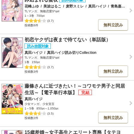
花峰ふゆ
/
美波はるこ
/
麦野スミレ
/
真田ハイジ
/
青島嘉野
/
宮
TLマンガ、無敵恋愛S*girl
1～3巻
700pt
(3.7)
無料立読み
投稿数6件
初恋ヤクザは夜まで待てない（単話版）
真田ハイジ
/
真田ハイジ読み切りCollection
TLマンガ、無敵恋愛S*girl
1巻
150pt
(3.7)
無料立読み
投稿数3件
藤條さんに近づきたい！～コワモテ男子と同居
生活～【電子単行本版】
真田ハイジ
少女マンガ、少女宣言
1～5巻
850pt～1,050pt
(3.5)
無料立読み
投稿数2件
15歳差婚～女子高生とエリート専務【タテヨ