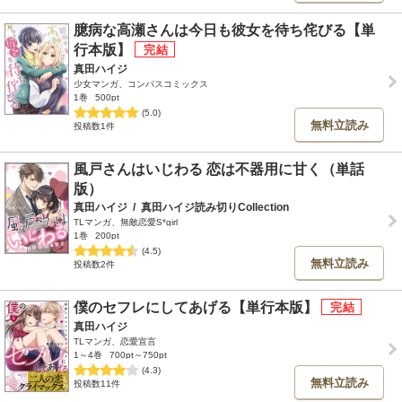
臆病な高瀬さんは今日も彼女を待ち侘びる【単
行本版】
真田ハイジ
少女マンガ、コンパスコミックス
1巻
500pt
(5.0)
無料立読み
投稿数1件
風戸さんはいじわる 恋は不器用に甘く（単話
版）
真田ハイジ
/
真田ハイジ読み切りCollection
TLマンガ、無敵恋愛S*girl
1巻
200pt
(4.5)
無料立読み
投稿数2件
僕のセフレにしてあげる【単行本版】
真田ハイジ
TLマンガ、恋愛宣言
1～4巻
700pt～750pt
(4.3)
無料立読み
投稿数11件