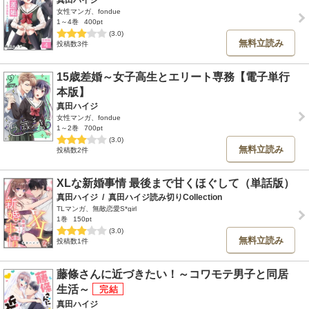
真田ハイジ
女性マンガ、fondue
1～4巻
400pt
(3.0)
無料立読み
投稿数3件
15歳差婚～女子高生とエリート専務【電子単行
本版】
真田ハイジ
女性マンガ、fondue
1～2巻
700pt
(3.0)
無料立読み
投稿数2件
XLな新婚事情 最後まで甘くほぐして（単話版）
真田ハイジ
/
真田ハイジ読み切りCollection
TLマンガ、無敵恋愛S*girl
1巻
150pt
(3.0)
無料立読み
投稿数1件
藤條さんに近づきたい！～コワモテ男子と同居
生活～
真田ハイジ