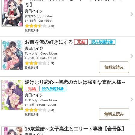
ミ】
真田ハイジ
女性マンガ、fondue
1～35巻
0pt～55pt
(3.5)
投稿数2件
お前を俺の好きにする
真田ハイジ
TLマンガ、Close Moon
1～6巻
100pt～150pt
(3.3)
無料立読み
投稿数3件
湯けむり恋心～初恋のカレは強引な支配人様～
真田ハイジ
TLマンガ、Close Moon
1～3巻
150pt～200pt
(3.3)
無料立読み
投稿数3件
15歳差婚～女子高生とエリート専務【合冊版】