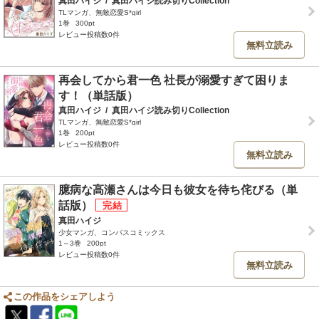
真田ハイジ
/
真田ハイジ読み切りCollection
TLマンガ、無敵恋愛S*girl
1巻
300pt
レビュー投稿数0件
無料立読み
再会してから君一色 社長が溺愛すぎて困りま
す！（単話版）
真田ハイジ
/
真田ハイジ読み切りCollection
TLマンガ、無敵恋愛S*girl
1巻
200pt
レビュー投稿数0件
無料立読み
臆病な高瀬さんは今日も彼女を待ち侘びる（単
話版）
真田ハイジ
少女マンガ、コンパスコミックス
1～3巻
200pt
レビュー投稿数0件
無料立読み
この作品をシェアしよう