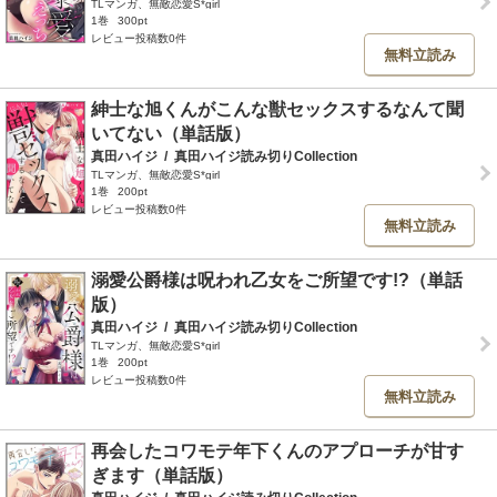
TLマンガ、無敵恋愛S*girl
1巻
300pt
レビュー投稿数0件
無料立読み
紳士な旭くんがこんな獣セックスするなんて聞
いてない（単話版）
真田ハイジ
/
真田ハイジ読み切りCollection
TLマンガ、無敵恋愛S*girl
1巻
200pt
レビュー投稿数0件
無料立読み
溺愛公爵様は呪われ乙女をご所望です!?（単話
版）
真田ハイジ
/
真田ハイジ読み切りCollection
TLマンガ、無敵恋愛S*girl
1巻
200pt
レビュー投稿数0件
無料立読み
再会したコワモテ年下くんのアプローチが甘す
ぎます（単話版）