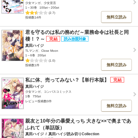
少女マンガ、少女宣言
1～30巻
100pt～200pt
(2.7)
無料立読み
投稿数14件
君を守るのは私の務めだ～業務命令は社長と同
棲！？～
真田ハイジ
TLマンガ、Close Moon
1～6巻
200pt
(1.0)
無料立読み
投稿数1件
私に体、売ってみない？【単行本版】
真田ハイジ
少女マンガ、コンパスコミックス
1巻
750pt
レビュー投稿数0件
無料立読み
親友と10年分の暴愛えっち 大きな××で奥まであ
ふれて（単話版）
真田ハイジ
/
真田ハイジ読み切りCollection