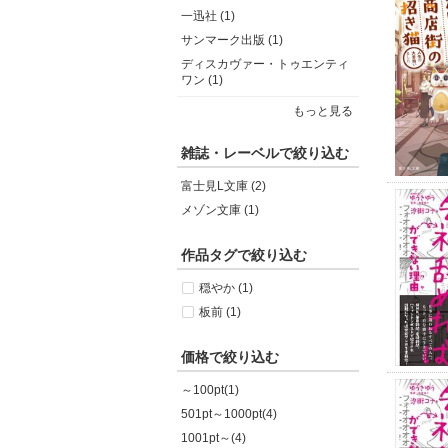
一迅社 (1)
サンマーク出版 (1)
ディスカヴァー・トゥエンティ
ワン (1)
もっと見る
雑誌・レーベルで絞り込む
富士見L文庫 (2)
メゾン文庫 (1)
作品タグで絞り込む
穏やか (1)
板前 (1)
価格で絞り込む
～100pt(1)
501pt～1000pt(4)
1001pt～(4)