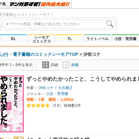
ア島
電子書籍ならコミックシーモア！
シーモア
BL
TL
ライトノベル
小説・実用書
コミックス
んが)・電子書籍のコミックシーモアTOP
>
汐街コナ
9件中 1～9件を表示
詳細
画像
ずっとやめたかったこと、こうしてやめられま
作家：
汐街コナ
/
大石雅之
ジャンル：
小説・実用書
巻数：
1巻
価格： 1,080pt
（5.0） 投稿数1件