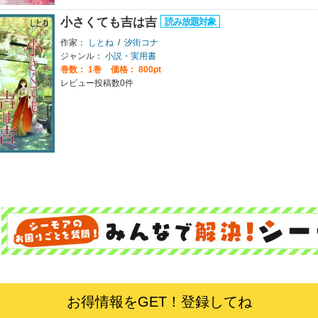
小さくても吉は吉
作家：
しとね
/
汐街コナ
ジャンル：
小説・実用書
巻数：
1巻
価格： 800pt
レビュー投稿数0件
お得情報をGET！登録してね