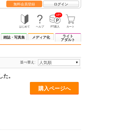
無料会員登録
ログイン
UP!
はじめて
ヘルプ
PT購入
カート
ライト
雑誌・写真集
メディア化
アダルト
並べ替え:
した。
購入ページへ