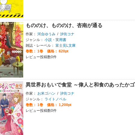
もののけ、もののけ、杏南が通る
作家：
河合ゆうみ
/
汐街コナ
ジャンル：
小説・実用書
雑誌・レーベル：
富士見L文庫
巻数：
1巻
価格： 620pt
レビュー投稿数0件
異世界おもいで食堂 ～偉人と和食のあったかゴ
作家：
お米ゴハン
/
汐街コナ
ジャンル：
ライトノベル
巻数：
1巻
価格： 1,200pt
レビュー投稿数0件