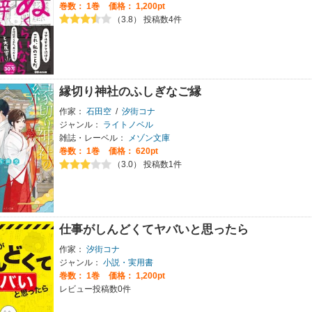
巻数：
1巻
価格： 1,200pt
（3.8） 投稿数4件
縁切り神社のふしぎなご縁
作家：
石田空
/
汐街コナ
ジャンル：
ライトノベル
雑誌・レーベル：
メゾン文庫
巻数：
1巻
価格： 620pt
（3.0） 投稿数1件
仕事がしんどくてヤバいと思ったら
作家：
汐街コナ
ジャンル：
小説・実用書
巻数：
1巻
価格： 1,200pt
レビュー投稿数0件