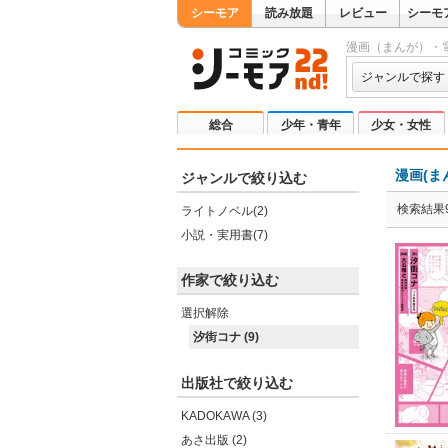
シーモア
読み放題
レビュー
シーモ
漫画（まんが）・
ジャンルで探す
総合
少年・青年
少女・女性
漫画(ま
ジャンルで絞り込む
検索結果
ライトノベル(2)
小説・実用書(7)
作家で絞り込む
選択解除
汐街コナ (9)
出版社で絞り込む
KADOKAWA (3)
あさ出版 (2)