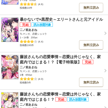
1～2巻
650pt
(4.6)
無料立読み
投稿数10件
暴かないで×黒歴史～エリートさんと元アイドル
二ノ前あまね
TLマンガ、恋愛ショコラ
1～14巻
200pt
(4.4)
無料立読み
投稿数193件
藤波さんちの恋愛事情～恋愛は外じゃなく、家
庭内ではじまる！？【電子特装版】
二ノ前あまね
TLマンガ、恋愛ショコラ
1巻
650pt
(4.0)
無料立読み
投稿数5件
藤波さんちの恋愛事情～恋愛は外じゃなく、家
庭内ではじまる！？
二ノ前あまね