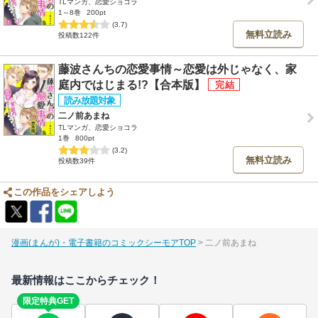
TLマンガ、恋愛ショコラ
1～8巻
200pt
(3.7)
無料立読み
投稿数122件
藤波さんちの恋愛事情～恋愛は外じゃなく、家
庭内ではじまる!?【合本版】
二ノ前あまね
TLマンガ、恋愛ショコラ
1巻
800pt
(3.2)
無料立読み
投稿数39件
この作品をシェアしよう
漫画(まんが)・電子書籍のコミックシーモアTOP
二ノ前あまね
最新情報はここからチェック！
限定特典GET