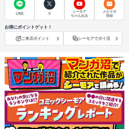
シーモア
メルマガ
LINE
X
ちゃんねる
登録
お得にポイントゲット！
ご来店ポイント
シーモアでポイ活