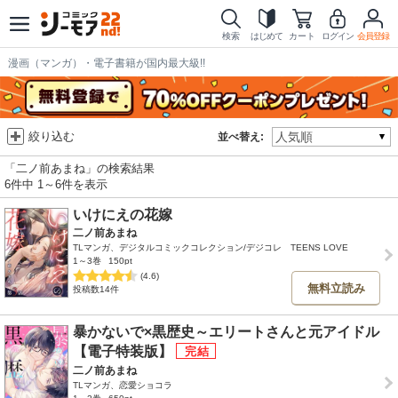
検索
はじめて
カート
ログイン
会員登録
漫画（マンガ）・電子書籍が国内最大級!!
絞り込む
並べ替え:
「二ノ前あまね」の検索結果
6件中 1～6件を表示
いけにえの花嫁
二ノ前あまね
TLマンガ、デジタルコミックコレクション/デジコレ TEENS LOVE
1～3巻
150pt
(4.6)
無料立読み
投稿数14件
暴かないで×黒歴史～エリートさんと元アイドル
【電子特装版】
二ノ前あまね
TLマンガ、恋愛ショコラ