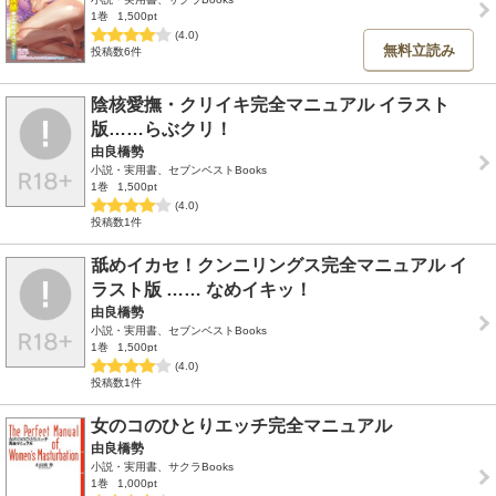
1巻
1,500pt
(4.0)
無料立読み
投稿数6件
陰核愛撫・クリイキ完全マニュアル イラスト
版……らぶクリ！
由良橋勢
小説・実用書、セブンベストBooks
1巻
1,500pt
(4.0)
投稿数1件
舐めイカセ！クンニリングス完全マニュアル イ
ラスト版 …… なめイキッ！
由良橋勢
小説・実用書、セブンベストBooks
1巻
1,500pt
(4.0)
投稿数1件
女のコのひとりエッチ完全マニュアル
由良橋勢
小説・実用書、サクラBooks
1巻
1,000pt