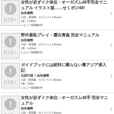
女性が必ずイク体位・オーガズム48手完全マニ
ュアル イラスト版……せくポジ48!
由良橋勢
小説・実用書、セブンベストBooks
1巻
1,580pt
レビュー投稿数0件
野外羞恥プレイ・露出青姦 完全マニュアル
由良橋勢
小説・実用書、セブンベストBooks
1巻
1,000pt
レビュー投稿数0件
ガイドブックには絶対に載らない裏アジア潜入
記
石原行雄
/
由良橋勢
小説・実用書、セブンベストBooks
1巻
700pt
レビュー投稿数0件
女性が必ずイク体位・オーガズム48手 完全マニ
ュアル
由良橋勢
小説・実用書、セブンベストBooks