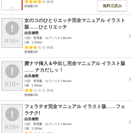
(4.0)
無料立読み
投稿数1件
女のコのひとりエッチ完全マニュアル イラスト
版……ひとりエッチ
由良橋勢
小説・実用書、セブンベストBooks
1巻
1,500pt
(3.0)
投稿数3件
膣ナマ挿入＆中出し完全マニュアル イラスト版
…… ナカだしッ！
由良橋勢
小説・実用書、セブンベストBooks
1巻
1,500pt
(2.0)
投稿数3件
フェラチオ完全マニュアル イラスト版……フェ
ラテク!
由良橋勢
小説・実用書、セブンベストBooks
1巻
1,500pt