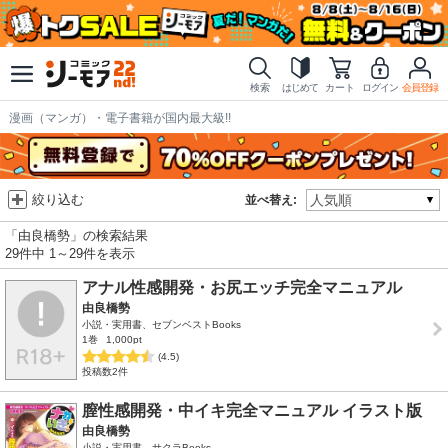
検索
はじめて
カート
ログイン
会員登録
漫画（マンガ）・電子書籍が国内最大級!!
絞り込む
並べ替え:
「由良橋勢」の検索結果
29件中 1～29件を表示
アナル性感開発・お尻エッチ完全マニュアル
由良橋勢
小説・実用書、セブンベストBooks
1巻
1,000pt
(4.5)
投稿数2件
膣性感開発・中イキ完全マニュアル イラスト版
由良橋勢
小説・実用書、サクラBooks