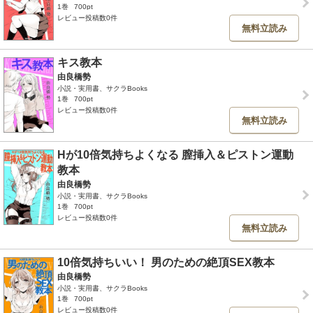
1巻
700pt
レビュー投稿数0件
無料立読み
キス教本
由良橋勢
小説・実用書、サクラBooks
1巻
700pt
レビュー投稿数0件
無料立読み
Hが10倍気持ちよくなる 膣挿入＆ピストン運動
教本
由良橋勢
小説・実用書、サクラBooks
1巻
700pt
レビュー投稿数0件
無料立読み
10倍気持ちいい！ 男のための絶頂SEX教本
由良橋勢
小説・実用書、サクラBooks
1巻
700pt
レビュー投稿数0件