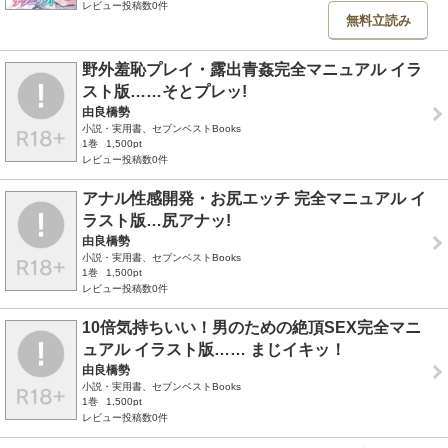
レビュー投稿数0件
無料立読み
野外羞恥プレイ・露出青姦完全マニュアル イラ
スト版……そとプレッ!
由良橋勢
小説・実用書、セブンベストBooks
1巻
1,500pt
レビュー投稿数0件
アナル性感開発・お尻エッチ 完全マニュアル イ
ラスト版…尻アナッ!
由良橋勢
小説・実用書、セブンベストBooks
1巻
1,500pt
レビュー投稿数0件
10倍気持ちいい！男のための絶頂SEX完全マニ
ュアル イラスト版…… まじイキッ！
由良橋勢
小説・実用書、セブンベストBooks
1巻
1,500pt
レビュー投稿数0件