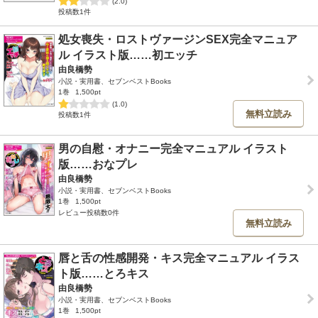
(2.0)
投稿数1件
処女喪失・ロストヴァージンSEX完全マニュア
ル イラスト版……初エッチ
由良橋勢
小説・実用書、セブンベストBooks
1巻
1,500pt
(1.0)
無料立読み
投稿数1件
男の自慰・オナニー完全マニュアル イラスト
版……おなプレ
由良橋勢
小説・実用書、セブンベストBooks
1巻
1,500pt
レビュー投稿数0件
無料立読み
唇と舌の性感開発・キス完全マニュアル イラス
ト版……とろキス
由良橋勢
小説・実用書、セブンベストBooks
1巻
1,500pt