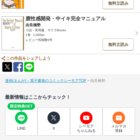
無料立読み
膣性感開発・中イキ完全マニュアル
由良橋勢
小説・実用書、サクラBooks
1巻
1,000pt
レビュー投稿数0件
無料立読み
この作品をシェアしよう
漫画(まんが)・電子書籍のコミックシーモアTOP
由良橋勢
最新情報はここからチェック！
限定特典GET
シーモア
メルマガ
LINE
X
ちゃんねる
登録