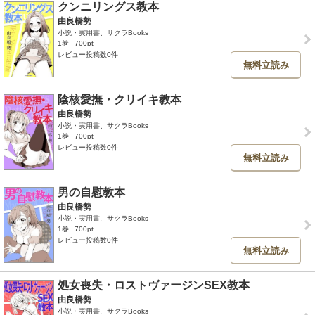
クンニリングス教本
由良橋勢
小説・実用書、サクラBooks
1巻
700pt
レビュー投稿数0件
無料立読み
陰核愛撫・クリイキ教本
由良橋勢
小説・実用書、サクラBooks
1巻
700pt
レビュー投稿数0件
無料立読み
男の自慰教本
由良橋勢
小説・実用書、サクラBooks
1巻
700pt
レビュー投稿数0件
無料立読み
処女喪失・ロストヴァージンSEX教本
由良橋勢
小説・実用書、サクラBooks