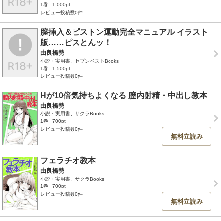
1巻
1,000pt
レビュー投稿数0件
膣挿入＆ピストン運動完全マニュアル イラスト
版……ピスとんッ！
由良橋勢
小説・実用書、セブンベストBooks
1巻
1,500pt
レビュー投稿数0件
Hが10倍気持ちよくなる 膣内射精・中出し教本
由良橋勢
小説・実用書、サクラBooks
1巻
700pt
レビュー投稿数0件
無料立読み
フェラチオ教本
由良橋勢
小説・実用書、サクラBooks
1巻
700pt
レビュー投稿数0件
無料立読み