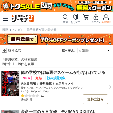
検索
はじめて
カート
ログイン
会員登録
漫画（マンガ）・電子書籍が国内最大級!!
絞り込む
並べ替え:
「井川楊枝」の検索結果
19件中 1～19件を表示
俺の学校では毎週デスゲームが行なわれている
あおみ現場
/
井川楊枝
/
ムラサキメイ
青年マンガ、バンブーコミックス/WEBコミックガンマ
1～5巻
800pt～1,200pt
(1.0)
無料立読み
投稿数1件
余命一年のＡＶ女優 モバMAN DIGITAL