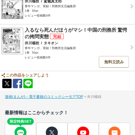
井川楊枝
/
駕籠真太郎
青年マンガ、実録！刑務所生活編集部
1巻
50pt
レビュー投稿数0件
入るなら死んだほうがマシ！中国の刑務所 驚愕
の拷問実態
井川楊枝
/
タキオン
青年マンガ、実録！刑務所生活編集部
1巻
50pt
レビュー投稿数0件
無料立読み
この作品をシェアしよう
漫画(まんが)・電子書籍のコミックシーモアTOP
井川楊枝
最新情報はここからチェック！
限定特典GET