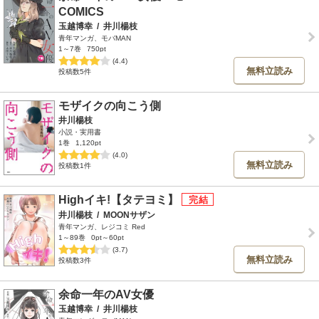
COMICS
玉越博幸
/
井川楊枝
青年マンガ、モバMAN
1～7巻
750pt
(4.4)
無料立読み
投稿数5件
モザイクの向こう側
井川楊枝
小説・実用書
1巻
1,120pt
(4.0)
無料立読み
投稿数1件
Highイキ!【タテヨミ】
井川楊枝
/
MOONサザン
青年マンガ、レジコミ Red
1～89巻
0pt～60pt
(3.7)
無料立読み
投稿数3件
余命一年のAV女優
玉越博幸
/
井川楊枝