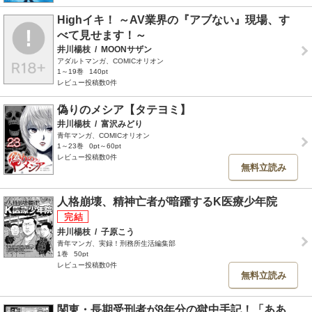
Highイキ！ ～AV業界の『アブない』現場、す
べて見せます！～
井川楊枝
/
MOONサザン
アダルトマンガ、COMICオリオン
1～19巻
140pt
レビュー投稿数0件
偽りのメシア【タテヨミ】
井川楊枝
/
富沢みどり
青年マンガ、COMICオリオン
1～23巻
0pt～60pt
レビュー投稿数0件
無料立読み
人格崩壊、精神亡者が暗躍するK医療少年院
井川楊枝
/
子原こう
青年マンガ、実録！刑務所生活編集部
1巻
50pt
レビュー投稿数0件
無料立読み
関東・長期受刑者が8年分の獄中手記！「ああ、