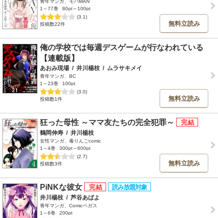
青年マンガ、モバMAN
1～77巻
80pt～100pt
(3.1)
無料立読み
投稿数22件
俺の学校では毎週デスゲームが行なわれている
【連載版】
あおみ現場
/
井川楊枝
/
ムラサキメイ
青年マンガ、BC
1～23巻
100pt
(3.0)
無料立読み
投稿数1件
狂った母性 ～ママ友たちの完全犯罪～
鶴岡伸寿
/
井川楊枝
女性マンガ、毒りんごcomic
1～4巻
300pt～600pt
(2.7)
無料立読み
投稿数3件
PiNKな彼女
井川楊枝
/
芦谷あばよ
青年マンガ、Comicベガス
1～6巻
200pt