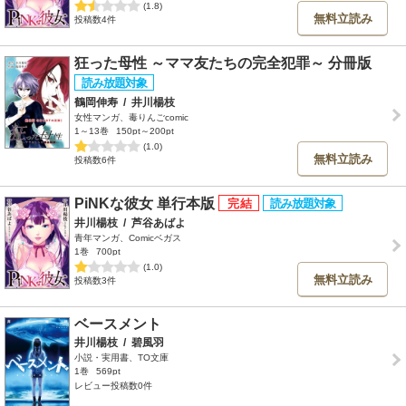
(1.8)
無料立読み
投稿数4件
狂った母性 ～ママ友たちの完全犯罪～ 分冊版
鶴岡伸寿
/
井川楊枝
女性マンガ、毒りんごcomic
1～13巻
150pt～200pt
(1.0)
無料立読み
投稿数6件
PiNKな彼女 単行本版
井川楊枝
/
芦谷あばよ
青年マンガ、Comicベガス
1巻
700pt
(1.0)
無料立読み
投稿数3件
ベースメント
井川楊枝
/
碧風羽
小説・実用書、TO文庫
1巻
569pt
レビュー投稿数0件