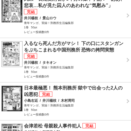
悲哀…私が見た囚人のあわれな“気慰み”」
井川楊枝
/
景山ロウ
青年マンガ、実録！刑務所生活編集部
1巻
50pt
レビュー投稿数0件
入るなら死んだ方がマシ！ 下の口にスタンガン
をぶちこまれる中国刑務所 恐怖の拷問実態
井川楊枝
/
タキオン
青年マンガ、実録！刑務所生活編集部
1巻
50pt
レビュー投稿数0件
日本最極悪！ 熊本刑務所 獄中で出会った2人の
凶悪犯
小島右近
/
井川楊枝
/
木村周司
青年マンガ、実録！刑務所生活編集部
1巻
50pt
レビュー投稿数0件
会津若松 母親殺人事件犯人