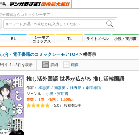
ア島
電子書籍ならコミックシーモア！
シーモア
BL
TL
ライトノベル
小説・実用書
コミックス
んが)・電子書籍のコミックシーモアTOP
>
幡野泉
3件中 1～3件を表示
詳細
画像
推し活外国語 世界が広がる 推し活韓国語
作家：
柳志英
/
南嘉英
/
幡野泉
/
劇団雌猫
ジャンル：
小説・実用書
巻数：
1巻
価格： 1,500pt
（5.0） 投稿数1件