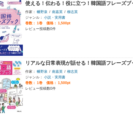
使える！伝わる！役に立つ！韓国語フレーズブ
作家：
幡野泉
/
南嘉英
/
柳志英
ジャンル：
小説・実用書
巻数：
1巻
価格： 1,500pt
レビュー投稿数0件
リアルな日常表現が話せる！韓国語フレーズブック
作家：
幡野泉
/
南嘉英
/
柳志英
ジャンル：
小説・実用書
巻数：
1巻
価格： 1,500pt
レビュー投稿数0件