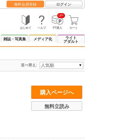
無料会員登録
ログイン
UP!
はじめて
ヘルプ
PT購入
カート
ライト
雑誌・写真集
メディア化
アダルト
並べ替え:
購入ページへ
無料立読み