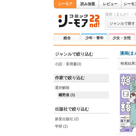
シーモア
読み放題
レビュー
シーモ
漫画（まんが）・
ジャンルで探す
総合
少年・青年
少女・女性
漫画(ま
ジャンルで絞り込む
検索結果
小説・実用書(3)
作家で絞り込む
選択解除
幡野泉 (3)
出版社で絞り込む
新星出版社 (2)
学研 (1)