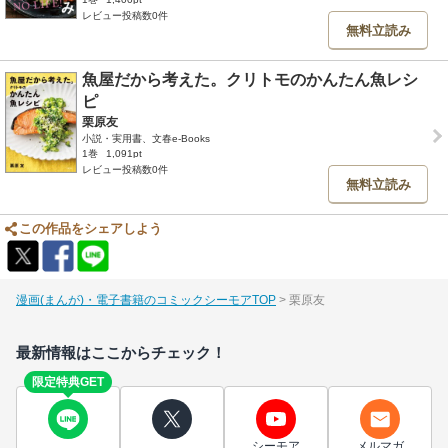
レビュー投稿数0件
無料立読み
魚屋だから考えた。クリトモのかんたん魚レシ
ピ
栗原友
小説・実用書、文春e-Books
1巻
1,091pt
レビュー投稿数0件
無料立読み
この作品をシェアしよう
漫画(まんが)・電子書籍のコミックシーモアTOP
栗原友
最新情報はここからチェック！
限定特典GET
シーモア
メルマガ