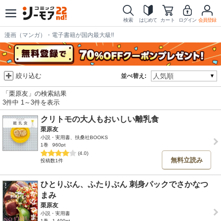
検索
はじめて
カート
ログイン
会員登録
漫画（マンガ）・電子書籍が国内最大級!!
絞り込む
並べ替え:
「栗原友」の検索結果
3件中 1～3件を表示
クリトモの大人もおいしい離乳食
栗原友
小説・実用書、扶桑社BOOKS
1巻
960pt
(4.0)
無料立読み
投稿数1件
ひとりぶん、ふたりぶん 刺身パックでさかなつ
まみ
栗原友
小説・実用書
1巻
1,400pt