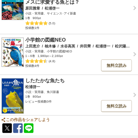
メスに求愛する魚とは？
原田雅章
/
松浦啓一
小説・実用書、サイエンス･アイ新書
1巻
900pt
(5.0)
投稿数1件
小学館の図鑑NEO
上田恵介
/
柚木修
/
水谷高英
/
井田齊
/
松浦啓一
/
松沢陽士
/
近
小説・実用書、小学館の図鑑NEO
1～6巻
1,980pt～2,160pt
(4.8)
無料立読み
投稿数4件
したたかな魚たち
松浦啓一
小説・実用書、角川新書
1巻
800pt
レビュー投稿数0件
無料立読み
この作品をシェアしよう