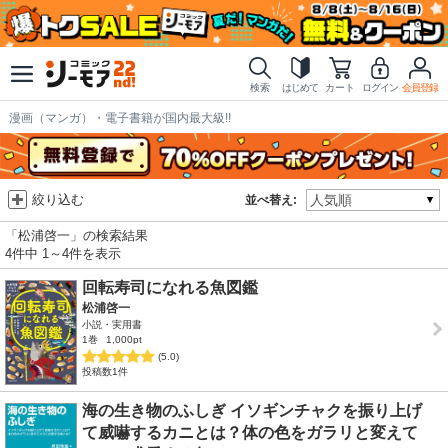
検索
はじめて
カート
ログイン
会員登録
漫画（マンガ）・電子書籍が国内最大級!!
絞り込む
並べ替え:
「松浦啓一」の検索結果
4件中 1～4件を表示
回転寿司になれる魚図鑑
松浦啓一
小説・実用書
1巻
1,000pt
(5.0)
投稿数1件
海の生き物のふしぎ イソギンチャクを振り上げ
て威嚇するカニとは？体の色をガラリと変えて