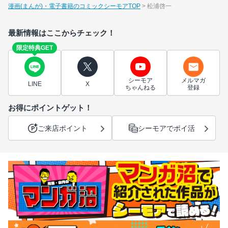
漫画(まんが)・電子書籍のコミックシーモアTOP
松浦啓一
最新情報はここからチェック！
限定特典GET
シーモア
メルマガ
LINE
X
ちゃんねる
登録
お得にポイントゲット！
ご来店ポイント
シーモアでポイ活