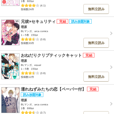
1巻
600pt
(4.1)
無料立読み
投稿数24件
元彼×セキュリティ
理原
BLマンガ、arca comics
1～5巻
150pt
(3.8)
無料立読み
投稿数33件
おねだりクリプティックキャット
理原
BLマンガ、equal
1～5巻
150pt
(3.8)
無料立読み
投稿数12件
濡れねずみたちの恋【ペーパー付】
理原
BLマンガ、arca comics
1巻
699pt
(3.7)