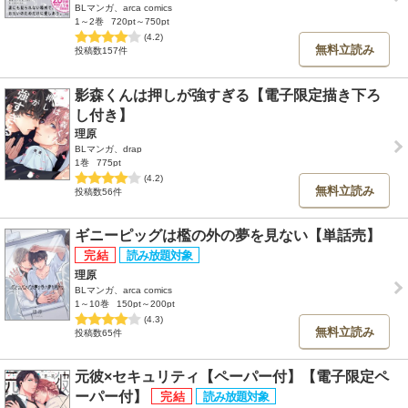
BLマンガ、arca comics
1～2巻
720pt～750pt
(4.2)
無料立読み
投稿数157件
影森くんは押しが強すぎる【電子限定描き下ろ
し付き】
理原
BLマンガ、drap
1巻
775pt
(4.2)
無料立読み
投稿数56件
ギニーピッグは檻の外の夢を見ない【単話売】
理原
BLマンガ、arca comics
1～10巻
150pt～200pt
(4.3)
無料立読み
投稿数65件
元彼×セキュリティ【ペーパー付】【電子限定ペ
ーパー付】