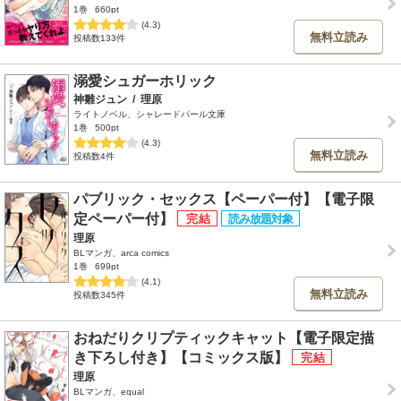
1巻
660pt
(4.3)
無料立読み
投稿数133件
溺愛シュガーホリック
神雛ジュン
/
理原
ライトノベル、シャレードパール文庫
1巻
500pt
(4.3)
無料立読み
投稿数4件
パブリック・セックス【ペーパー付】【電子限
定ペーパー付】
理原
BLマンガ、arca comics
1巻
699pt
(4.1)
無料立読み
投稿数345件
おねだりクリプティックキャット【電子限定描
き下ろし付き】【コミックス版】
理原
BLマンガ、equal