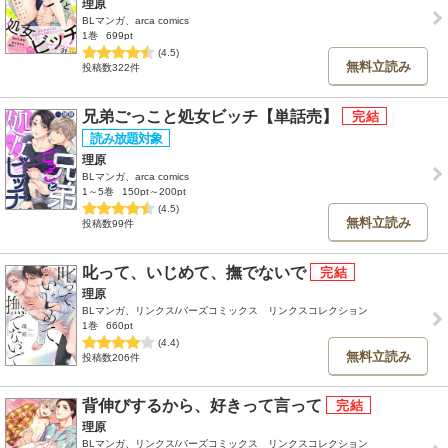
理原
BLマンガ、arca comics
1巻
699pt
(4.5)
無料立読み
投稿数322件
兄弟ごっこと処女ビッチ【単話売】
理原
BLマンガ、arca comics
1～5巻
150pt～200pt
(4.5)
無料立読み
投稿数99件
叱って、いじめて、撫でないで
理原
BLマンガ、リンクス/バーズコミックス リンクスコレクション
1巻
660pt
(4.4)
無料立読み
投稿数206件
背伸びするから、好きって言って
理原
BLマンガ、リンクス/バーズコミックス リンクスコレクション