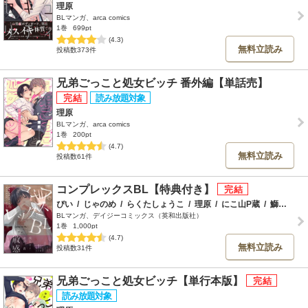
理原
BLマンガ、arca comics
1巻
699pt
(4.3)
無料立読み
投稿数373件
兄弟ごっこと処女ビッチ 番外編【単話売】
理原
BLマンガ、arca comics
1巻
200pt
(4.7)
無料立読み
投稿数61件
コンプレックスBL【特典付き】
ぴい
/
じゃのめ
/
らくたしょうこ
/
理原
/
にこ山P蔵
/
鰤尾みちる
BLマンガ、デイジーコミックス（英和出版社）
1巻
1,000pt
(4.7)
無料立読み
投稿数31件
兄弟ごっこと処女ビッチ【単行本版】