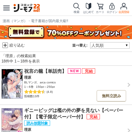
検索
はじめて
カート
ログイン
会員登録
漫画（マンガ）・電子書籍が国内最大級!!
絞り込む
並べ替え:
「理原」の検索結果
18件中 1～18件を表示
祝言の籠【単話売】
理原
BLマンガ、arca comics
1～6巻
150pt～250pt
(4.8)
無料立読み
投稿数13件
ギニーピッグは檻の外の夢を見ない【ペーパー
付】【電子限定ペーパー付】
理原