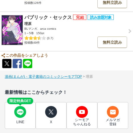
無料立読み
投稿数126件
パブリック・セックス
理原
BLマンガ、arca comics
1～5巻
150pt
(3.7)
無料立読み
投稿数49件
この作品をシェアしよう
漫画(まんが)・電子書籍のコミックシーモアTOP
理原
最新情報はここからチェック！
限定特典GET
シーモア
メルマガ
LINE
X
ちゃんねる
登録