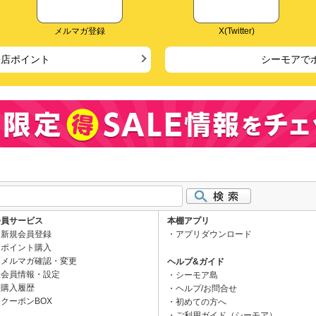
メルマガ登録
X(Twitter)
来店ポイント
シーモアで
会員サービス
本棚アプリ
新規会員登録
アプリダウンロード
ポイント購入
メルマガ確認・変更
ヘルプ&ガイド
会員情報・設定
シーモア島
購入履歴
ヘルプ/お問合せ
クーポンBOX
初めての方へ
ご利用ガイド（シーモア）