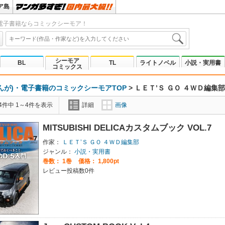
ア島
電子書籍ならコミックシーモア！
シーモア
BL
TL
ライトノベル
小説・実用書
コミックス
んが)・電子書籍のコミックシーモアTOP
>
ＬＥＴ’Ｓ ＧＯ ４ＷＤ編集部
4件中 1～4件を表示
詳細
画像
MITSUBISHI DELICAカスタムブック VOL.7
作家：
ＬＥＴ’Ｓ ＧＯ ４ＷＤ編集部
ジャンル：
小説・実用書
巻数：
1巻
価格： 1,800pt
レビュー投稿数0件