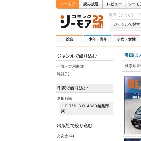
シーモア
読み放題
レビュー
シーモ
漫画（まんが）・
ジャンルで探す
総合
少年・青年
少女・女性
漫画(ま
ジャンルで絞り込む
検索結果
小説・実用書(3)
雑誌(1)
作家で絞り込む
選択解除
ＬＥＴ’Ｓ ＧＯ ４ＷＤ編集部
(4)
出版社で絞り込む
文友舎 (4)