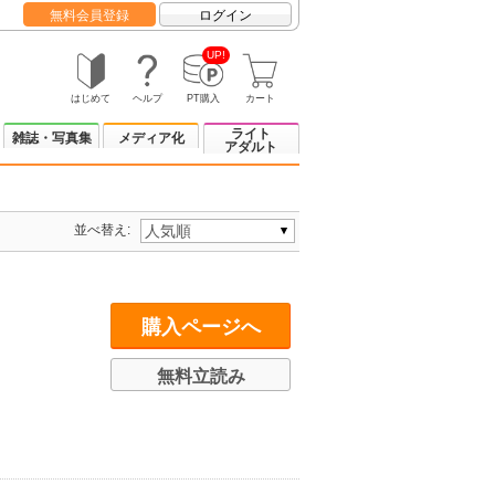
無料会員登録
ログイン
UP!
はじめて
ヘルプ
PT購入
カート
ライト
雑誌・写真集
メディア化
アダルト
並べ替え:
購入ページへ
無料立読み