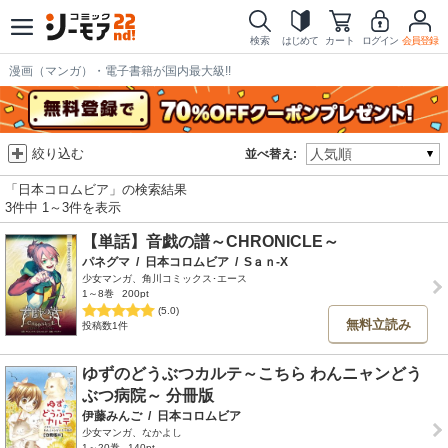
検索
はじめて
カート
ログイン
会員登録
漫画（マンガ）・電子書籍が国内最大級!!
絞り込む
並べ替え:
「日本コロムビア」の検索結果
3件中 1～3件を表示
【単話】音戯の譜～CHRONICLE～
パネグマ
/
日本コロムビア
/
Sａｎ-X
少女マンガ、角川コミックス･エース
1～8巻
200pt
(5.0)
無料立読み
投稿数1件
ゆずのどうぶつカルテ～こちら わんニャンどう
ぶつ病院～ 分冊版
伊藤みんご
/
日本コロムビア
少女マンガ、なかよし
1～20巻
140pt