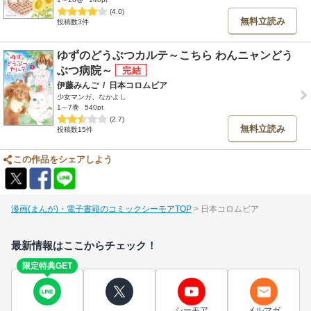
(4.0)
無料立読み
投稿数3件
ゆずのどうぶつカルテ～こちら わんニャンどう
ぶつ病院～
伊藤みんご
/
日本コロムビア
少女マンガ、なかよし
1～7巻
540pt
(2.7)
無料立読み
投稿数15件
この作品をシェアしよう
漫画(まんが)・電子書籍のコミックシーモアTOP
日本コロムビア
最新情報はここからチェック！
限定特典GET
シーモア
メルマガ