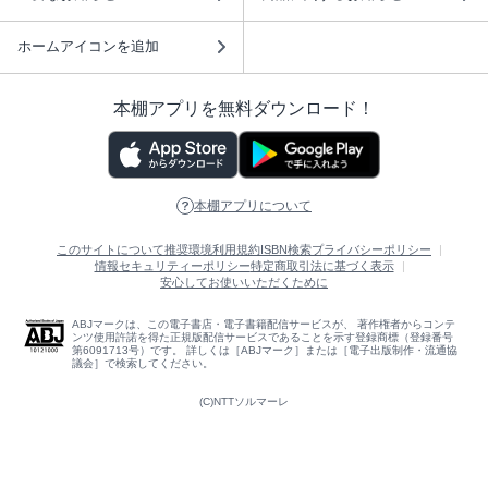
ホームアイコンを追加
本棚アプリを無料ダウンロード！
本棚アプリについて
このサイトについて
推奨環境
利用規約
ISBN検索
プライバシーポリシー
情報セキュリティーポリシー
特定商取引法に基づく表示
安心してお使いいただくために
ABJマークは、この電子書店・電子書籍配信サービスが、 著作権者からコンテ
ンツ使用許諾を得た正規版配信サービスであることを示す登録商標（登録番号
第6091713号）です。 詳しくは［ABJマーク］または［電子出版制作・流通協
議会］で検索してください。
(C)NTTソルマーレ