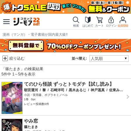
検索
はじめて
カート
ログイン
会員登録
漫画（マンガ）・電子書籍が国内最大級!!
絞り込む
並べ替え:
「篠たまき」の検索結果
5件中 1～5件を表示
てのひら怪談 ずっとトモダチ【試し読み】
朝宮運河
/
黎
/
石崎洋司
/
黒木あるじ
/
神戸遥真
/
佐東みどり
/
小説・実用書、ポプラキミノベル
1巻
0pt
レビュー投稿数0件
やみ窓
篠たまき