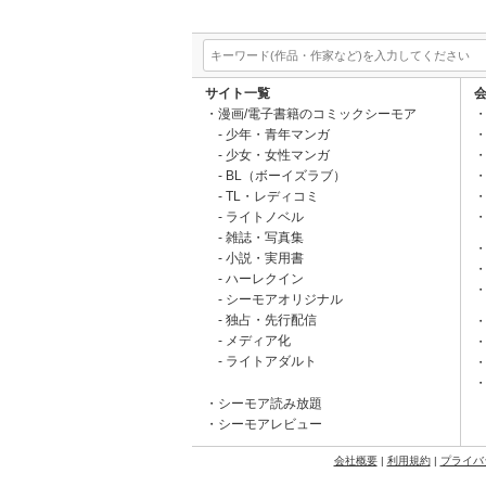
サイト一覧
漫画/電子書籍のコミックシーモア
少年・青年マンガ
少女・女性マンガ
BL（ボーイズラブ）
TL・レディコミ
ライトノベル
雑誌・写真集
小説・実用書
ハーレクイン
シーモアオリジナル
独占・先行配信
メディア化
ライトアダルト
シーモア読み放題
シーモアレビュー
会社概要
|
利用規約
|
プライバ