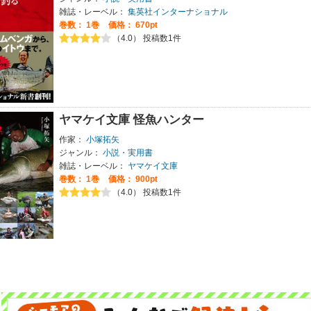
雑誌・レーベル：
集英社インターナショナル
巻数：
1巻
価格： 670pt
（4.0） 投稿数1件
ヤマケイ文庫 怪魚ハンター
作家：
小塚拓矢
ジャンル：
小説・実用書
雑誌・レーベル：
ヤマケイ文庫
巻数：
1巻
価格： 900pt
（4.0） 投稿数1件