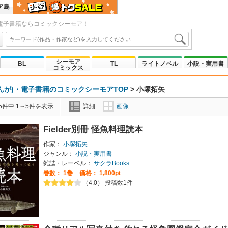
ア島
電子書籍ならコミックシーモア！
シーモア
BL
TL
ライトノベル
小説・実用書
コミックス
んが)・電子書籍のコミックシーモアTOP
>
小塚拓矢
5件中 1～5件を表示
詳細
画像
Fielder別冊 怪魚料理読本
作家：
小塚拓矢
ジャンル：
小説・実用書
雑誌・レーベル：
サクラBooks
巻数：
1巻
価格： 1,800pt
（4.0） 投稿数1件