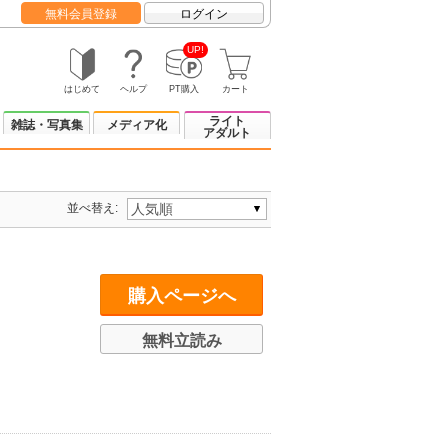
無料会員登録
ログイン
UP!
はじめて
ヘルプ
PT購入
カート
ライト
雑誌・写真集
メディア化
アダルト
並べ替え:
購入ページへ
無料立読み