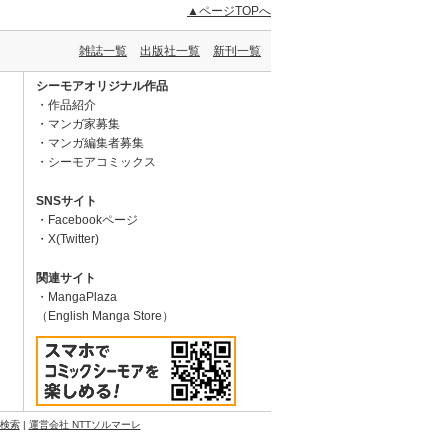
▲ページTOPへ
雑誌一覧
出版社一覧
新刊一覧
シーモアオリジナル作品
作品紹介
マンガ家募集
マンガ編集者募集
シーモアコミックス
SNSサイト
Facebookページ
X(Twitter)
関連サイト
MangaPlaza
（English Manga Store）
N検索
|
運営会社 NTTソルマーレ