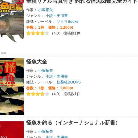
全種リアル写真付き 釣れる怪魚図鑑完全ガイド
作家：
小塚拓矢
ジャンル：
小説・実用書
雑誌・レーベル：
サクラBooks
巻数：
1巻
価格： 1,200pt
（4.0） 投稿数1件
怪魚大全
作家：
小塚拓矢
ジャンル：
小説・実用書
雑誌・レーベル：
扶桑社BOOKS
巻数：
1巻
価格： 1,800pt
（4.0） 投稿数1件
怪魚を釣る（インターナショナル新書）
作家：
小塚拓矢
ジャンル：
小説・実用書