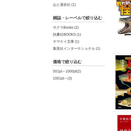
山と溪谷社 (1)
雑誌・レーベルで絞り込む
サクラBooks (2)
扶桑社BOOKS (1)
ヤマケイ文庫 (1)
集英社インターナショナル (1)
価格で絞り込む
501pt～1000pt(2)
1001pt～(3)