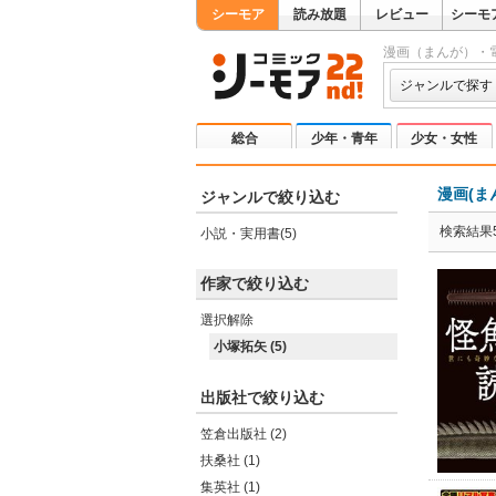
シーモア
読み放題
レビュー
シーモ
漫画（まんが）・
ジャンルで探す
総合
少年・青年
少女・女性
漫画(ま
ジャンルで絞り込む
検索結果
小説・実用書(5)
作家で絞り込む
選択解除
小塚拓矢 (5)
出版社で絞り込む
笠倉出版社 (2)
扶桑社 (1)
集英社 (1)