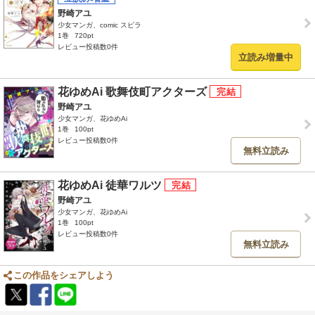
野崎アユ
少女マンガ、comic スピラ
1巻
720pt
レビュー投稿数0件
立読み増量中
花ゆめAi 歌舞伎町アクターズ
野崎アユ
少女マンガ、花ゆめAi
1巻
100pt
レビュー投稿数0件
無料立読み
花ゆめAi 徒華ワルツ
野崎アユ
少女マンガ、花ゆめAi
1巻
100pt
レビュー投稿数0件
無料立読み
この作品をシェアしよう