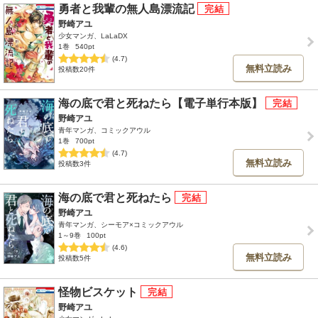
勇者と我輩の無人島漂流記
野崎アユ
少女マンガ、LaLaDX
1巻
540pt
(4.7)
無料立読み
投稿数20件
海の底で君と死ねたら【電子単行本版】
野崎アユ
青年マンガ、コミックアウル
1巻
700pt
(4.7)
無料立読み
投稿数3件
海の底で君と死ねたら
野崎アユ
青年マンガ、シーモア×コミックアウル
1～9巻
100pt
(4.6)
無料立読み
投稿数5件
怪物ビスケット
野崎アユ