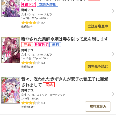
野崎アユ
女性マンガ、comic スピラ
1～2巻
320pt～640pt
(4.4)
立読み増量中
投稿数5件
断罪された薬師令嬢は毒を以って悪を制します
野崎アユ
女性マンガ、comic スピラ
1～10巻
75pt～150pt
(3.6)
無料版を読む
投稿数18件
昔々、呪われた赤ずきんが双子の狼王子に寵愛
されまして
野崎アユ
女性マンガ、コミック カーテシック
1～6巻
200pt
(3.6)
無料立読み
投稿数51件