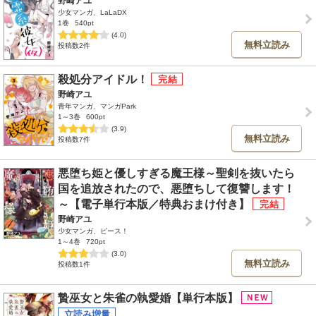
野崎アユ
少女マンガ、LaLaDX
1巻
540pt
(4.0)
無料立読み
投稿数2件
殺処分アイドル！
野崎アユ
青年マンガ、マンガPark
1～3巻
600pt
(3.9)
無料立読み
投稿数7件
悪堕ち姫と優しすぎる魔王様～聖剣を抜いたら
国を追放されたので、悪堕ちして復讐します！
～【電子単行本版／特典おまけ付き】
野崎アユ
少女マンガ、ピース！
1～4巻
720pt
(3.0)
無料立読み
投稿数1件
贄巫女と朱雀の執愛婚【単行本版】