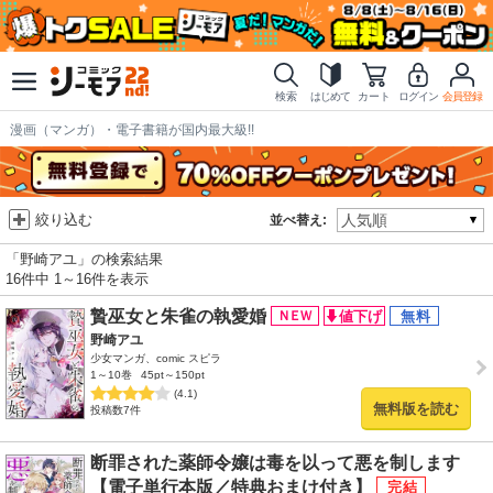
検索
はじめて
カート
ログイン
会員登録
漫画（マンガ）・電子書籍が国内最大級!!
絞り込む
並べ替え:
「野崎アユ」の検索結果
16件中 1～16件を表示
贄巫女と朱雀の執愛婚
野崎アユ
少女マンガ、comic スピラ
1～10巻
45pt～150pt
(4.1)
無料版を読む
投稿数7件
断罪された薬師令嬢は毒を以って悪を制します
【電子単行本版／特典おまけ付き】