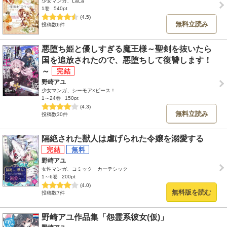
少女マンガ、LaLa
1巻
540pt
(4.5)
無料立読み
投稿数6件
悪堕ち姫と優しすぎる魔王様～聖剣を抜いたら
国を追放されたので、悪堕ちして復讐します！
～
野崎アユ
少女マンガ、シーモア×ピース！
1～24巻
150pt
(4.3)
無料立読み
投稿数30件
隔絶された獣人は虐げられた令嬢を溺愛する
野崎アユ
女性マンガ、コミック カーテシック
1～6巻
200pt
(4.0)
無料版を読む
投稿数7件
野崎アユ作品集「怨霊系彼女(仮)」