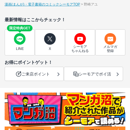
漫画(まんが)・電子書籍のコミックシーモアTOP
野崎アユ
最新情報はここからチェック！
限定特典GET
シーモア
メルマガ
LINE
X
ちゃんねる
登録
お得にポイントゲット！
ご来店ポイント
シーモアでポイ活