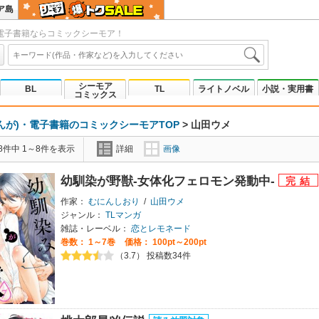
ア島
電子書籍ならコミックシーモア！
シーモア
BL
TL
ライトノベル
小説・実用書
コミックス
んが)・電子書籍のコミックシーモアTOP
>
山田ウメ
8件中 1～8件を表示
詳細
画像
幼馴染が野獣-女体化フェロモン発動中-
作家：
むにんしおり
/
山田ウメ
ジャンル：
TLマンガ
雑誌・レーベル：
恋とレモネード
巻数：
1～7巻
価格： 100pt～200pt
（3.7） 投稿数34件