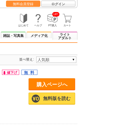
無料会員登録
ログイン
UP!
はじめて
ヘルプ
PT購入
カート
ライト
雑誌・写真集
メディア化
アダルト
並べ替え:
購入ページへ
無料版を読む