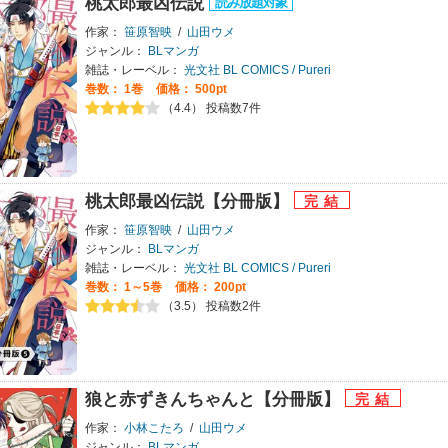
桃太郎最凶伝説
作家：
笹原智映
/
山田ウメ
ジャンル：
BLマンガ
雑誌・レーベル：
光文社 BL COMICS / Pureri
巻数：
1巻
価格： 500pt
（4.4） 投稿数7件
桃太郎最凶伝説【分冊版】
作家：
笹原智映
/
山田ウメ
ジャンル：
BLマンガ
雑誌・レーベル：
光文社 BL COMICS / Pureri
巻数：
1～5巻
価格： 200pt
（3.5） 投稿数2件
狼と赤ずきんちゃんと【分冊版】
作家：
小林こたろ
/
山田ウメ
ジャンル：
BLマンガ