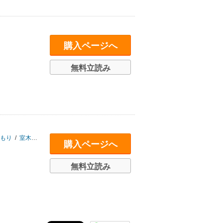
購入ページへ
無料立読み
もり
/
室木チカ
/
小林こたろ
/
翁サイナ
/
又市のぞむ
/
山田ウメ
購入ページへ
無料立読み