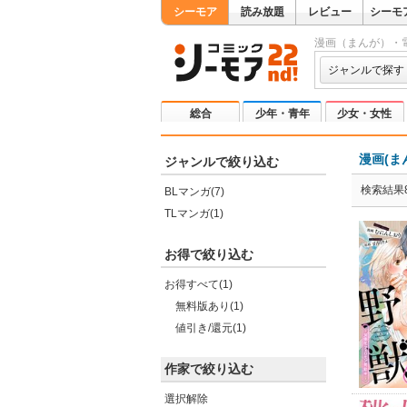
シーモア
読み放題
レビュー
シーモ
漫画（まんが）・
ジャンルで探す
総合
少年・青年
少女・女性
漫画(ま
ジャンルで絞り込む
検索結果
BLマンガ(7)
TLマンガ(1)
お得で絞り込む
お得すべて(1)
無料版あり(1)
値引き/還元(1)
作家で絞り込む
選択解除