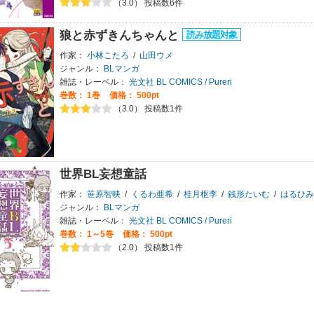
（3.0） 投稿数6件
狼と赤ずきんちゃんと
作家：
小林こたろ
/
山田ウメ
ジャンル：
BLマンガ
雑誌・レーベル：
光文社 BL COMICS / Pureri
巻数：
1巻
価格： 500pt
（3.0） 投稿数1件
世界BL妄想童話
作家：
笹原智映
/
くるわ亜希
/
桂月枢李
/
銭形たいむ
/
はるひみ
ジャンル：
BLマンガ
雑誌・レーベル：
光文社 BL COMICS / Pureri
巻数：
1～5巻
価格： 500pt
（2.0） 投稿数1件