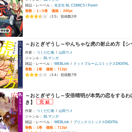
雑誌・レーベル：
光文社 BL COMICS / Pureri
巻数：
1～5巻
価格： 200pt
（3.5） 投稿数2件
～おとぎぞうし～やんちゃな虎の射止め方【シ
作家：
つくだ仁南
/
山田ウメ
ジャンル：
BLマンガ
雑誌・レーベル：
WEBLink
/
ドットブルームコミックスDIGITAL
巻数：
1巻
価格： 713pt
（3.4） 投稿数7件
～おとぎぞうし～安倍晴明が本気の恋をするわ
き】
作家：
つくだ仁南
/
山田ウメ
ジャンル：
BLマンガ
雑誌・レーベル：
WEBLink
/
ブリンクコミックスDIGITAL
巻数：
1巻
価格： 713pt