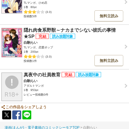
TLマンガ、ひめ恋
1巻
80pt
(3.0)
無料立読み
投稿数5件
隠れ肉食系野獣～ナカまでシない彼氏の事情
★SP
白駒らい
TLマンガ、恋愛ポップ
1巻
200pt
(3.0)
無料立読み
投稿数1件
真夜中の社員教育
白駒らい
アダルトマンガ
1巻
953pt
レビュー投稿数0件
この作品をシェアしよう
漫画(まんが)・電子書籍のコミックシーモアTOP
白駒らい