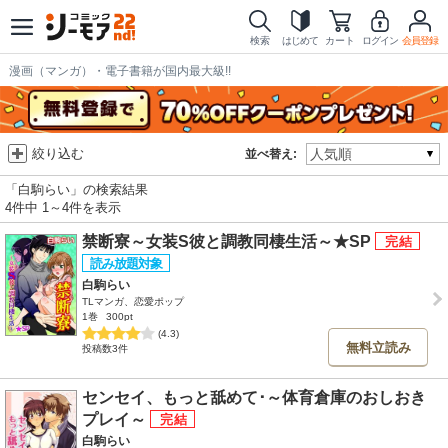
検索
はじめて
カート
ログイン
会員登録
漫画（マンガ）・電子書籍が国内最大級!!
絞り込む
並べ替え:
「白駒らい」の検索結果
4件中 1～4件を表示
禁断寮～女装S彼と調教同棲生活～★SP
白駒らい
TLマンガ、恋愛ポップ
1巻
300pt
(4.3)
無料立読み
投稿数3件
センセイ、もっと舐めて･～体育倉庫のおしおき
プレイ～
白駒らい