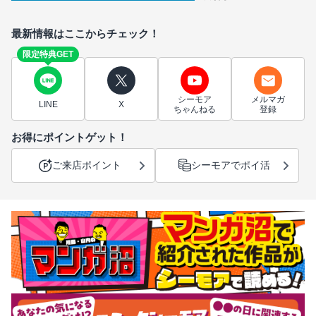
最新情報はここからチェック！
限定特典GET
シーモア
メルマガ
LINE
X
ちゃんねる
登録
お得にポイントゲット！
ご来店ポイント
シーモアでポイ活