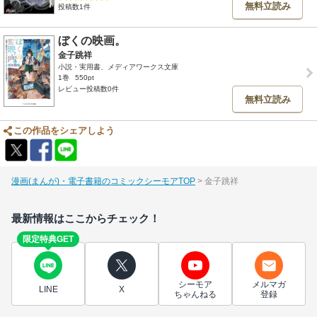
無料立読み
投稿数1件
ぼくの映画。
金子跳祥
小説・実用書、メディアワークス文庫
1巻
550pt
レビュー投稿数0件
無料立読み
この作品をシェアしよう
漫画(まんが)・電子書籍のコミックシーモアTOP
金子跳祥
最新情報はここからチェック！
限定特典GET
シーモア
メルマガ
LINE
X
ちゃんねる
登録