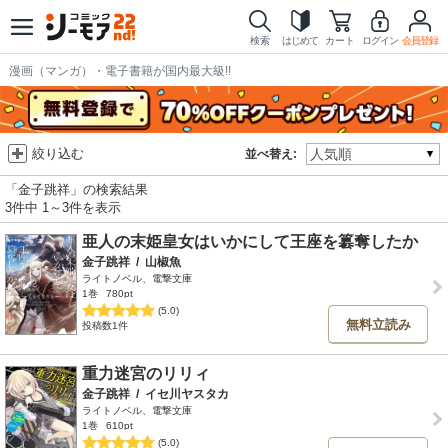
検索
はじめて
カート
ログイン
会員登録
漫画（マンガ）・電子書籍が国内最大級!!
絞り込む
並べ替え:
「金子跳祥」の検索結果
3件中 1～3件を表示
亜人の末姫皇女はいかにして王座を簒奪したか
金子跳祥
/
山椒魚
ライトノベル、電撃文庫
1巻
780pt
(5.0)
無料立読み
投稿数1件
重力迷宮のリリィ
金子跳祥
/
イセ川ヤスタカ
ライトノベル、電撃文庫
1巻
610pt
(5.0)