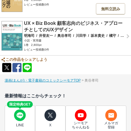
レビュー投稿数0件
無料立読み
UX × Biz Book 顧客志向のビジネス・アプロー
チとしてのUXデザイン
明海司
/
井登友一
/
奥谷孝司
/
川田学
/
坂本貴史
/
橘守
/
田平博嗣
小説・実用書
1巻
2,800pt
レビュー投稿数0件
この作品をシェアしよう
漫画(まんが)・電子書籍のコミックシーモアTOP
奥谷孝司
最新情報はここからチェック！
限定特典GET
シーモア
メルマガ
LINE
X
ちゃんねる
登録