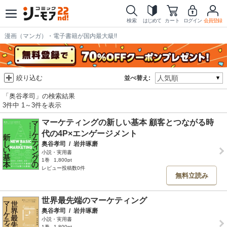
検索
はじめて
カート
ログイン
会員登録
漫画（マンガ）・電子書籍が国内最大級!!
絞り込む
並べ替え:
「奥谷孝司」の検索結果
3件中 1～3件を表示
マーケティングの新しい基本 顧客とつながる時
代の4P×エンゲージメント
奥谷孝司
/
岩井琢磨
小説・実用書
1巻
1,800pt
レビュー投稿数0件
無料立読み
世界最先端のマーケティング
奥谷孝司
/
岩井琢磨
小説・実用書
1巻
1,800pt