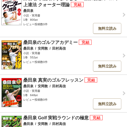
上達法 クォーター理論
桑田泉
小説・実用書
1巻
800pt
レビュー投稿数0件
無料立読み
桑田泉のゴルフアカデミー
桑田泉
/
安岡敦
/
田村高信
小説・実用書
1巻
552pt
レビュー投稿数0件
無料立読み
桑田泉 真実のゴルフレッスン
桑田泉
/
安岡敦
/
田村高信
小説・実用書
1巻
648pt
レビュー投稿数0件
無料立読み
桑田泉 Golf 実戦ラウンドの極意
桑田泉
/
安岡敦
/
田村高信