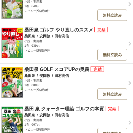
小説・実用書
1巻
648pt
レビュー投稿数0件
無料立読み
桑田泉 ゴルフ やり直しのススメ
桑田泉
/
安岡敦
/
田村高信
小説・実用書
1巻
639pt
レビュー投稿数0件
無料立読み
桑田泉 GOLF スコアUPの奥義
桑田泉
/
安岡敦
/
田村高信
小説・実用書
1巻
680pt
レビュー投稿数0件
無料立読み
桑田 泉 クォーター理論 ゴルフの本質
桑田泉
/
安岡敦
/
田村高信
小説・実用書
1巻
667pt
レビュー投稿数0件