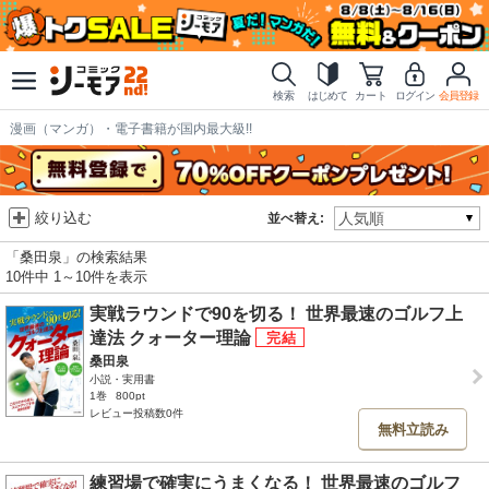
検索
はじめて
カート
ログイン
会員登録
漫画（マンガ）・電子書籍が国内最大級!!
絞り込む
並べ替え:
「桑田泉」の検索結果
10件中 1～10件を表示
実戦ラウンドで90を切る！ 世界最速のゴルフ上
達法 クォーター理論
桑田泉
小説・実用書
1巻
800pt
レビュー投稿数0件
無料立読み
練習場で確実にうまくなる！ 世界最速のゴルフ