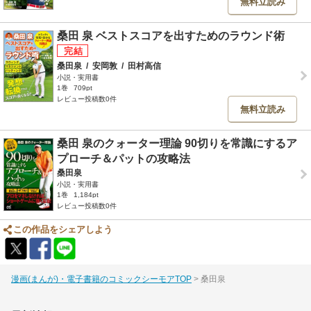
無料立読み
桑田 泉 ベストスコアを出すためのラウンド術
桑田泉
/
安岡敦
/
田村高信
小説・実用書
1巻
709pt
レビュー投稿数0件
無料立読み
桑田 泉のクォーター理論 90切りを常識にするア
プローチ＆パットの攻略法
桑田泉
小説・実用書
1巻
1,184pt
レビュー投稿数0件
この作品をシェアしよう
漫画(まんが)・電子書籍のコミックシーモアTOP
桑田泉