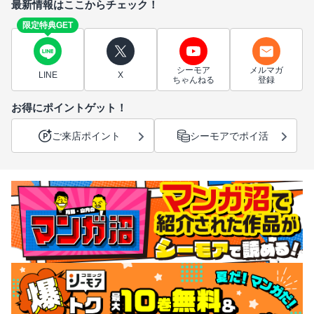
最新情報はここからチェック！
限定特典GET
シーモア
メルマガ
LINE
X
ちゃんねる
登録
お得にポイントゲット！
ご来店ポイント
シーモアでポイ活