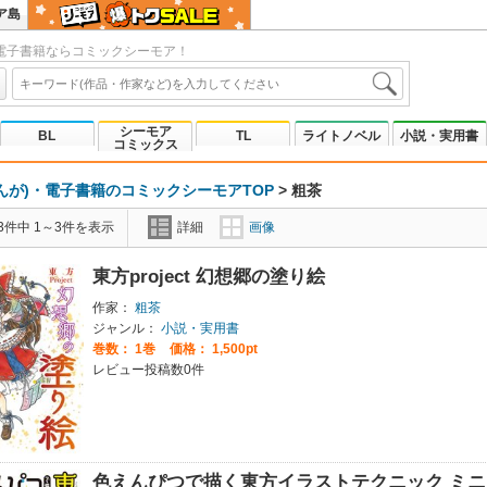
ア島
電子書籍ならコミックシーモア！
シーモア
BL
TL
ライトノベル
小説・実用書
コミックス
んが)・電子書籍のコミックシーモアTOP
>
粗茶
3件中 1～3件を表示
詳細
画像
東方project 幻想郷の塗り絵
作家：
粗茶
ジャンル：
小説・実用書
巻数：
1巻
価格： 1,500pt
レビュー投稿数0件
色えんぴつで描く東方イラストテクニック ミ