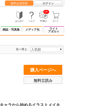
無料会員登録
ログイン
UP!
はじめて
ヘルプ
PT購入
カート
ライト
雑誌・写真集
メディア化
アダルト
並べ替え:
購入ページへ
無料立読み
ニキャラから始めるイラストメイキ