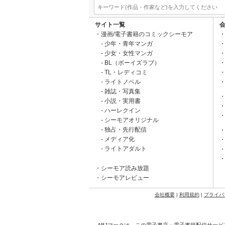
サイト一覧
漫画/電子書籍のコミックシーモア
少年・青年マンガ
少女・女性マンガ
BL（ボーイズラブ）
TL・レディコミ
ライトノベル
雑誌・写真集
小説・実用書
ハーレクイン
シーモアオリジナル
独占・先行配信
メディア化
ライトアダルト
シーモア読み放題
シーモアレビュー
会社概要
|
利用規約
|
プライバ