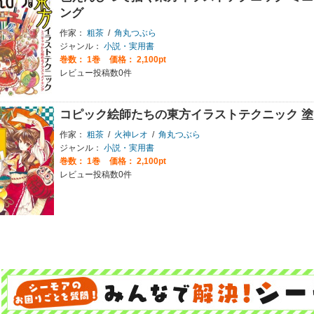
ング
作家：
粗茶
/
角丸つぶら
ジャンル：
小説・実用書
巻数：
1巻
価格： 2,100pt
レビュー投稿数0件
コピック絵師たちの東方イラストテクニック 
作家：
粗茶
/
火神レオ
/
角丸つぶら
ジャンル：
小説・実用書
巻数：
1巻
価格： 2,100pt
レビュー投稿数0件