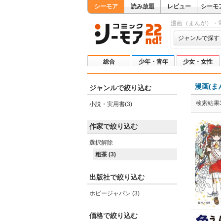
シーモア
読み放題
レビュー
シーモ
漫画（まんが）・
ジャンルで探す
総合
少年・青年
少女・女性
漫画(ま
ジャンルで絞り込む
検索結果
小説・実用書(3)
作家で絞り込む
選択解除
粗茶 (3)
出版社で絞り込む
ホビージャパン (3)
価格で絞り込む