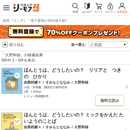
検索
はじめて
カート
ログイン
会員登録
漫画（マンガ）・電子書籍が国内最大級!!
絞り込む
並べ替え:
「久野和禎」の検索結果
5件中 1～5件を表示
ほんとうは、どうしたいの？ リリアと つき
の ひかり
由美村嬉々
/
すみもとななみ
/
久野和禎
小説・実用書、講談社の創作絵本
1巻
1,600pt
レビュー投稿数0件
無料立読み
ほんとうは、どうしたいの？ ミックをかえた た
いようのことば
由美村嬉々
/
すみもとななみ
/
久野和禎