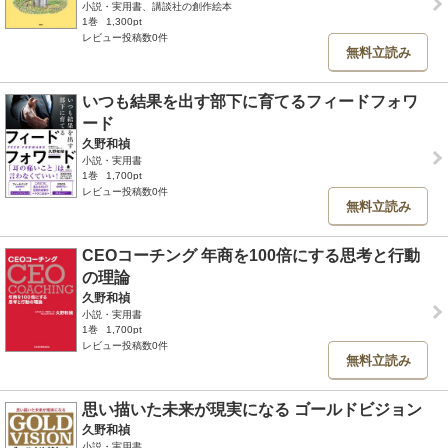
小説・実用書、講談社の創作絵本
1巻
1,300pt
レビュー投稿数0件
無料立読み
いつも結果を出す部下に育てるフィードフォワ
ード
久野和禎
小説・実用書
1巻
1,700pt
レビュー投稿数0件
無料立読み
CEOコーチング 年商を100倍にする思考と行動
の理論
久野和禎
小説・実用書
1巻
1,700pt
レビュー投稿数0件
無料立読み
思い描いた未来が現実になる ゴールドビジョン
久野和禎
小説・実用書