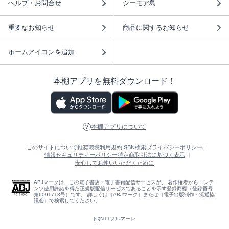
ヘルプ・お問合せ
シーモア島
重要なお知らせ
商品に関するお知らせ
ホームアイコンを追加
本棚アプリを無料ダウンロード！
本棚アプリについて
このサイトについて
推奨環境
利用規約
ISBN検索
プライバシーポリシー
情報セキュリティーポリシー
特定商取引法に基づく表示
安心してお使いいただくために
ABJマークは、この電子書店・電子書籍配信サービスが、 著作権者からコンテ
ンツ使用許諾を得た正規版配信サービスであることを示す登録商標（登録番号
第6091713号）です。 詳しくは［ABJマーク］または［電子出版制作・流通協
議会］で検索してください。
(C)NTTソルマーレ