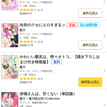
TLマンガ、スキして?桃色日記
1～5巻
650pt
(4.4)
無料立読み
投稿数87件
向井のクセにエロすぎるッ
藍川
TLマンガ、スキして?桃色日記
1～30巻
150pt
(4.0)
無料立読み
投稿数317件
かわいい親友は、時々オトコ。【描き下ろしお
まけ付き特装版】
藍川
TLマンガ、スキして?桃色日記
1～4巻
650pt
(4.6)
無料版を読む
投稿数15件
赤城さんは、甘くない（単話版）
藍川
/
藍川読み切りCollection
TLマンガ、無敵恋愛S*girl
1巻
150pt