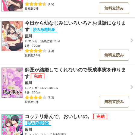
(4.5)
無料立読み
投稿数2件
今日から幼なじみにいろいろとお世話になりま
す
藍川
TLマンガ、無敵恋愛S*girl
1巻
700pt
(4.3)
無料立読み
投稿数14件
師匠が結婚してくれないので既成事実を作りま
す
藍川
TLマンガ、LOVEBITES
1巻
200pt
(4.3)
無料立読み
投稿数3件
コッテリ絡んで、おいしいの。
藍川
TLマンガ、スキして?桃色日記