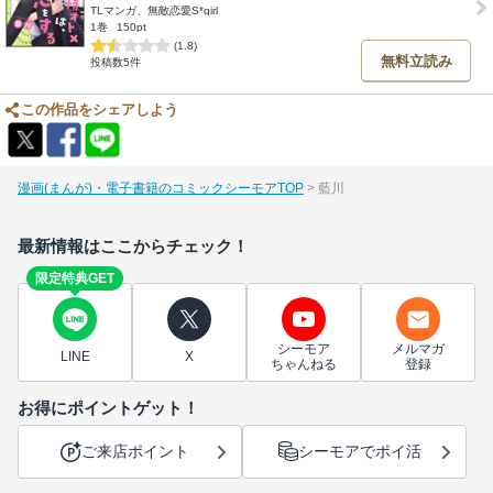
TLマンガ、無敵恋愛S*girl
1巻
150pt
(1.8)
無料立読み
投稿数5件
この作品をシェアしよう
漫画(まんが)・電子書籍のコミックシーモアTOP
藍川
最新情報はここからチェック！
限定特典GET
シーモア
メルマガ
LINE
X
ちゃんねる
登録
お得にポイントゲット！
ご来店ポイント
シーモアでポイ活