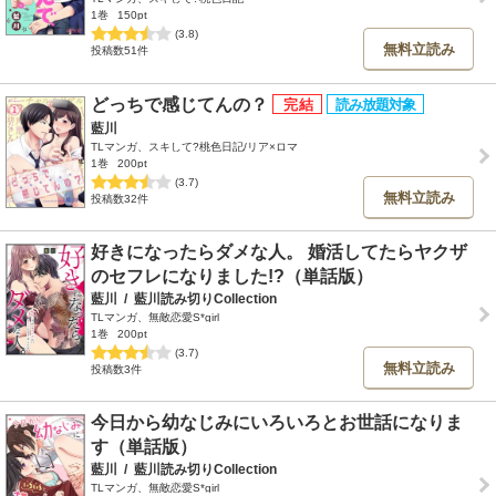
1巻
150pt
(3.8)
無料立読み
投稿数51件
どっちで感じてんの？
藍川
TLマンガ、スキして?桃色日記/リア×ロマ
1巻
200pt
(3.7)
無料立読み
投稿数32件
好きになったらダメな人。 婚活してたらヤクザ
のセフレになりました!?（単話版）
藍川
/
藍川読み切りCollection
TLマンガ、無敵恋愛S*girl
1巻
200pt
(3.7)
無料立読み
投稿数3件
今日から幼なじみにいろいろとお世話になりま
す（単話版）
藍川
/
藍川読み切りCollection
TLマンガ、無敵恋愛S*girl