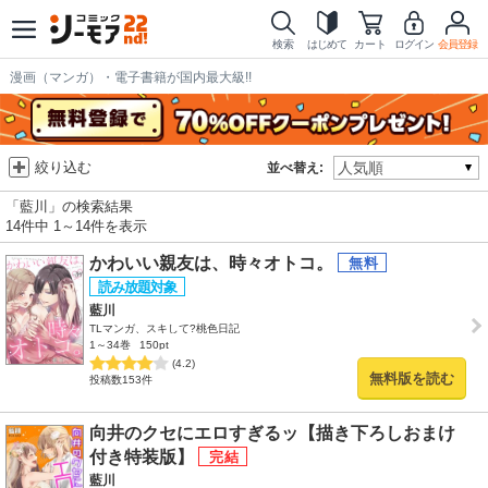
検索
はじめて
カート
ログイン
会員登録
漫画（マンガ）・電子書籍が国内最大級!!
絞り込む
並べ替え:
「藍川」の検索結果
14件中 1～14件を表示
かわいい親友は、時々オトコ。
藍川
TLマンガ、スキして?桃色日記
1～34巻
150pt
(4.2)
無料版を読む
投稿数153件
向井のクセにエロすぎるッ【描き下ろしおまけ
付き特装版】
藍川