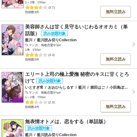
1～3巻
150pt
(3.7)
無料立読み
投稿数3件
美容師さんは甘く見守るいじわるオオカミ（単
話版）
藍川
/
藍川読み切りCollection
TLマンガ、無敵恋愛S*girl
1巻
150pt
(3.3)
無料立読み
投稿数3件
エリート上司の極上愛撫 秘密のキスに甘くとろ
けて
いとすぎ常
/
おおひらしるす
/
藍川
/
堀田はご
/
小田島ぽっぽ
/
TLマンガ、無敵恋愛S*girl
1～2巻
700pt
(2.3)
無料立読み
投稿数3件
無表情オトメは、恋をする（単話版）
藍川
/
藍川読み切りCollection