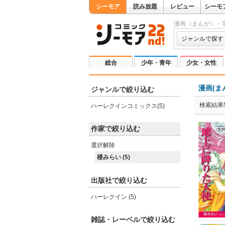
シーモア
読み放題
レビュー
シーモ
漫画（まんが）・
ジャンルで探す
総合
少年・青年
少女・女性
漫画(ま
ジャンルで絞り込む
検索結果
ハーレクインコミックス(5)
作家で絞り込む
選択解除
楼みらい (5)
出版社で絞り込む
ハーレクイン (5)
雑誌・レーベルで絞り込む