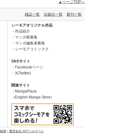
▲ページTOPへ
雑誌一覧
出版社一覧
新刊一覧
シーモアオリジナル作品
作品紹介
マンガ家募集
マンガ編集者募集
シーモアコミックス
SNSサイト
Facebookページ
X(Twitter)
関連サイト
MangaPlaza
（English Manga Store）
N検索
|
運営会社 NTTソルマーレ