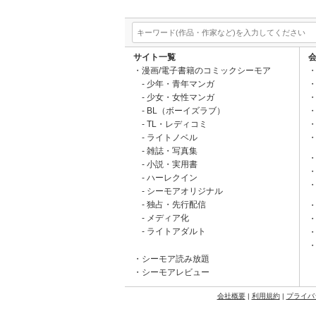
サイト一覧
漫画/電子書籍のコミックシーモア
少年・青年マンガ
少女・女性マンガ
BL（ボーイズラブ）
TL・レディコミ
ライトノベル
雑誌・写真集
小説・実用書
ハーレクイン
シーモアオリジナル
独占・先行配信
メディア化
ライトアダルト
シーモア読み放題
シーモアレビュー
会社概要
|
利用規約
|
プライバ