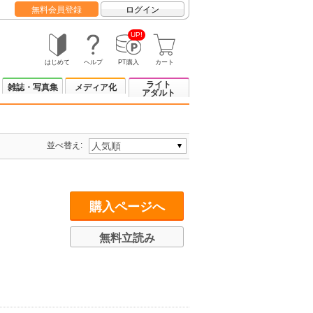
無料会員登録
ログイン
UP!
はじめて
ヘルプ
PT購入
カート
ライト
雑誌・写真集
メディア化
アダルト
並べ替え:
購入ページへ
無料立読み