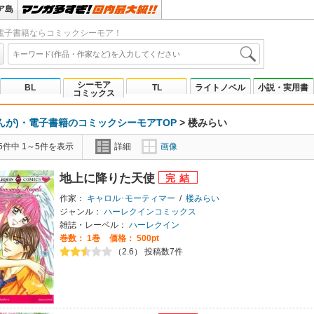
ア島
電子書籍ならコミックシーモア！
シーモア
BL
TL
ライトノベル
小説・実用書
コミックス
んが)・電子書籍のコミックシーモアTOP
>
楼みらい
5件中 1～5件を表示
詳細
画像
地上に降りた天使
作家：
キャロル･モーティマー
/
楼みらい
ジャンル：
ハーレクインコミックス
雑誌・レーベル：
ハーレクイン
巻数：
1巻
価格： 500pt
（2.6） 投稿数7件