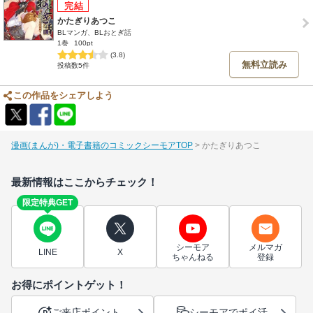
かたぎりあつこ
BLマンガ、BLおとぎ話
1巻
100pt
(3.8)
無料立読み
投稿数5件
この作品をシェアしよう
漫画(まんが)・電子書籍のコミックシーモアTOP
かたぎりあつこ
最新情報はここからチェック！
限定特典GET
シーモア
メルマガ
LINE
X
ちゃんねる
登録
お得にポイントゲット！
ご来店ポイント
シーモアでポイ活