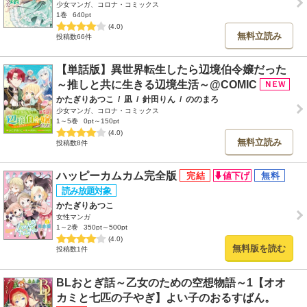
少女マンガ、コロナ・コミックス
1巻
640pt
(4.0)
無料立読み
投稿数66件
【単話版】異世界転生したら辺境伯令嬢だった
～推しと共に生きる辺境生活～@COMIC
かたぎりあつこ
/
凪
/
針田りん
/
ののまろ
少女マンガ、コロナ・コミックス
1～5巻
0pt～150pt
(4.0)
無料立読み
投稿数8件
ハッピーカムカム完全版
かたぎりあつこ
女性マンガ
1～2巻
350pt～500pt
(4.0)
無料版を読む
投稿数1件
BLおとぎ話～乙女のための空想物語～1【オオ
カミと七匹の子やぎ】よい子のおるすばん。