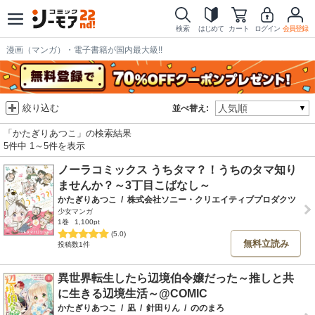
検索
はじめて
カート
ログイン
会員登録
漫画（マンガ）・電子書籍が国内最大級!!
絞り込む
並べ替え:
「かたぎりあつこ」の検索結果
5件中 1～5件を表示
ノーラコミックス うちタマ？！うちのタマ知り
ませんか？～3丁目こばなし～
かたぎりあつこ
/
株式会社ソニー・クリエイティブプロダクツ
少女マンガ
1巻
1,100pt
(5.0)
無料立読み
投稿数1件
異世界転生したら辺境伯令嬢だった～推しと共
に生きる辺境生活～@COMIC
かたぎりあつこ
/
凪
/
針田りん
/
ののまろ