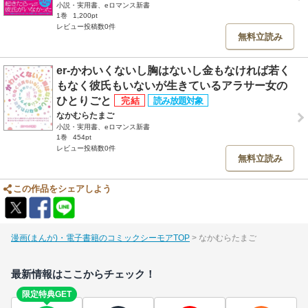
小説・実用書、eロマンス新書
1巻
1,200pt
レビュー投稿数0件
無料立読み
er-かわいくないし胸はないし金もなければ若く
もなく彼氏もいないが生きているアラサー女の
ひとりごと
なかむらたまご
小説・実用書、eロマンス新書
1巻
454pt
レビュー投稿数0件
無料立読み
この作品をシェアしよう
漫画(まんが)・電子書籍のコミックシーモアTOP
なかむらたまご
最新情報はここからチェック！
限定特典GET