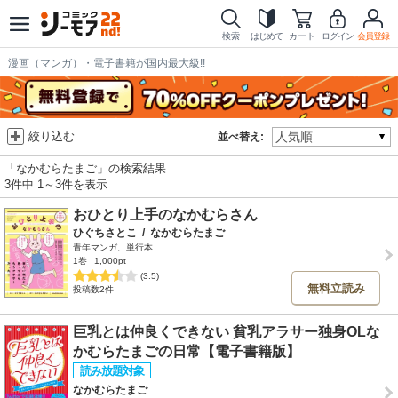
検索
はじめて
カート
ログイン
会員登録
漫画（マンガ）・電子書籍が国内最大級!!
絞り込む
並べ替え:
「なかむらたまご」の検索結果
3件中 1～3件を表示
おひとり上手のなかむらさん
ひぐちさとこ
/
なかむらたまご
青年マンガ、単行本
1巻
1,000pt
(3.5)
無料立読み
投稿数2件
巨乳とは仲良くできない 貧乳アラサー独身OLな
かむらたまごの日常【電子書籍版】
なかむらたまご