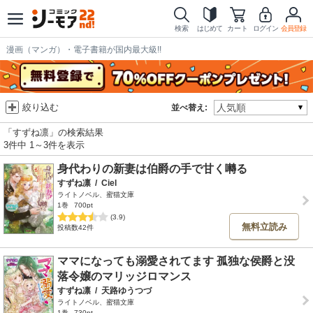
検索
はじめて
カート
ログイン
会員登録
漫画（マンガ）・電子書籍が国内最大級!!
絞り込む
並べ替え:
「すずね凛」の検索結果
3件中 1～3件を表示
身代わりの新妻は伯爵の手で甘く囀る
すずね凛
/
Ciel
ライトノベル、蜜猫文庫
1巻
700pt
(3.9)
無料立読み
投稿数42件
ママになっても溺愛されてます 孤独な侯爵と没
落令嬢のマリッジロマンス
すずね凛
/
天路ゆうつづ
ライトノベル、蜜猫文庫
1巻
730pt