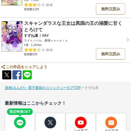
(3.2)
無料立読み
投稿数12件
スキャンダラスな王女は異国の王の溺愛に甘く
とろけて
すずね凛
/
FAY
ライトノベル、蜜猫ｎｏｖｅｌｓ
1巻
1,200pt
(3.2)
無料立読み
投稿数5件
この作品をシェアしよう
漫画(まんが)・電子書籍のコミックシーモアTOP
すずね凛
最新情報はここからチェック！
限定特典GET
シーモア
メルマガ