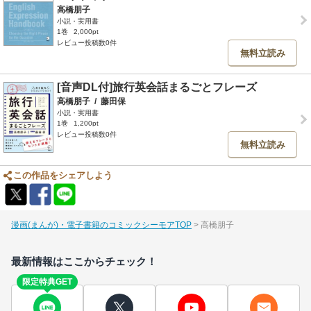
高橋朋子
小説・実用書
1巻
2,000pt
レビュー投稿数0件
無料立読み
[音声DL付]旅行英会話まるごとフレーズ
高橋朋子
/
藤田保
小説・実用書
1巻
1,200pt
レビュー投稿数0件
無料立読み
この作品をシェアしよう
漫画(まんが)・電子書籍のコミックシーモアTOP
高橋朋子
最新情報はここからチェック！
限定特典GET