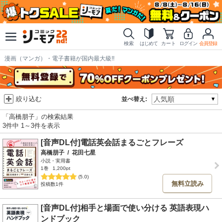
検索
はじめて
カート
ログイン
会員登録
漫画（マンガ）・電子書籍が国内最大級!!
絞り込む
並べ替え:
「高橋朋子」の検索結果
3件中 1～3件を表示
[音声DL付]電話英会話まるごとフレーズ
高橋朋子
/
花田七星
小説・実用書
1巻
1,200pt
(5.0)
無料立読み
投稿数1件
[音声DL付]相手と場面で使い分ける 英語表現ハ
ンドブック