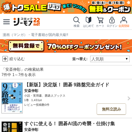
検索
はじめて
カート
ログイン
会員登録
漫画（マンガ）・電子書籍が国内最大級!!
絞り込む
並べ替え:
「安斎伸彰」の検索結果
7件中 1～7件を表示
【新版】決定版！ 囲碁 9路盤完全ガイド
安斎伸彰
小説・実用書、囲碁人ブックス
1巻
1,431pt
レビュー投稿数0件
無料立読み
すぐに使える！ 囲碁AI流の奇襲・仕掛け集
安斎伸彰