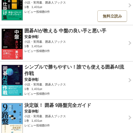
小説・実用書、囲碁人ブックス
1巻
1,431pt
レビュー投稿数0件
無料立読み
囲碁AIが教える 中盤の良い手と悪い手
安斎伸彰
小説・実用書、囲碁人ブックス
1巻
1,431pt
レビュー投稿数0件
シンプルで勝ちやすい！誰でも使える囲碁AI流
作戦
安斎伸彰
小説・実用書、囲碁人ブックス
1巻
1,431pt
レビュー投稿数0件
決定版！ 囲碁 9路盤完全ガイド
安斎伸彰
小説・実用書、囲碁人ブックス
1巻
1,431pt
レビュー投稿数0件