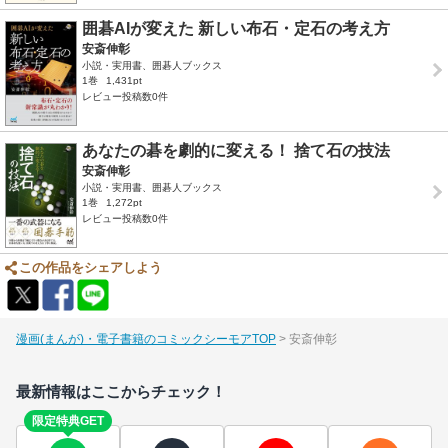
囲碁AIが変えた 新しい布石・定石の考え方
安斎伸彰
小説・実用書、囲碁人ブックス
1巻
1,431pt
レビュー投稿数0件
あなたの碁を劇的に変える！ 捨て石の技法
安斎伸彰
小説・実用書、囲碁人ブックス
1巻
1,272pt
レビュー投稿数0件
この作品をシェアしよう
漫画(まんが)・電子書籍のコミックシーモアTOP
安斎伸彰
最新情報はここからチェック！
限定特典GET