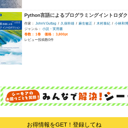
Python言語によるプログラミングイントロダ
作家：
JohnV.Guttag
/
久保幹雄
/
麻生敏正
/
木村泰紀
/
小林和
ジャンル：
小説・実用書
巻数：
1巻
価格： 3,800pt
レビュー投稿数0件
お得情報をGET！登録してね