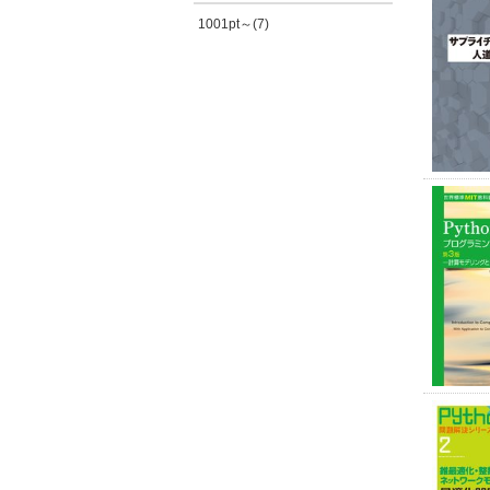
1001pt～(7)