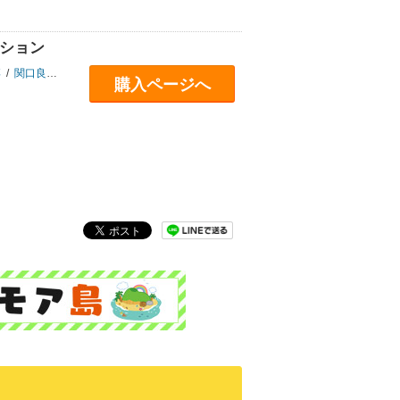
クション
博
/
関口良行
/
並木誠
/
藤原洋志
購入ページへ