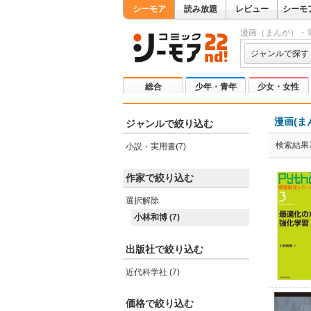
シーモア
読み放題
レビュー
シーモ
漫画（まんが）・
ジャンルで探す
総合
少年・青年
少女・女性
漫画(ま
ジャンルで絞り込む
検索結果
小説・実用書(7)
作家で絞り込む
選択解除
小林和博 (7)
出版社で絞り込む
近代科学社 (7)
価格で絞り込む