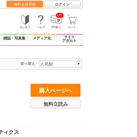
無料会員登録
ログイン
UP!
はじめて
ヘルプ
PT購入
カート
ライト
雑誌・写真集
メディア化
アダルト
並べ替え:
購入ページへ
無料立読み
ティクス