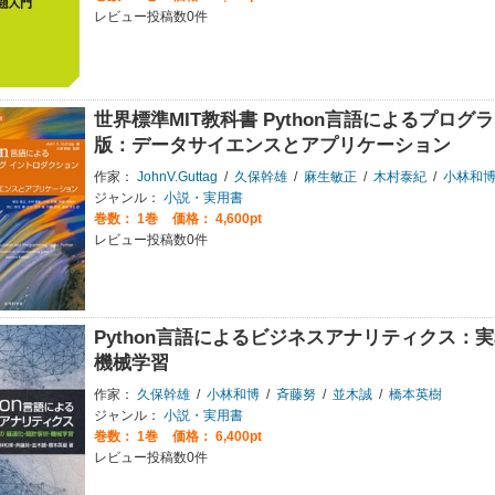
レビュー投稿数0件
世界標準MIT教科書 Python言語によるプロ
版：データサイエンスとアプリケーション
作家：
JohnV.Guttag
/
久保幹雄
/
麻生敏正
/
木村泰紀
/
小林和
ジャンル：
小説・実用書
巻数：
1巻
価格： 4,600pt
レビュー投稿数0件
Python言語によるビジネスアナリティクス：
機械学習
作家：
久保幹雄
/
小林和博
/
斉藤努
/
並木誠
/
橋本英樹
ジャンル：
小説・実用書
巻数：
1巻
価格： 6,400pt
レビュー投稿数0件