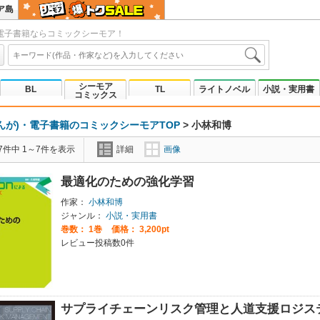
ア島
電子書籍ならコミックシーモア！
シーモア
BL
TL
ライトノベル
小説・実用書
コミックス
んが)・電子書籍のコミックシーモアTOP
>
小林和博
7件中 1～7件を表示
詳細
画像
最適化のための強化学習
作家：
小林和博
ジャンル：
小説・実用書
巻数：
1巻
価格： 3,200pt
レビュー投稿数0件
サプライチェーンリスク管理と人道支援ロジス