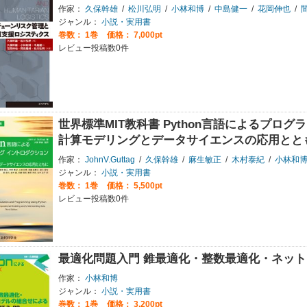
作家：
久保幹雄
/
松川弘明
/
小林和博
/
中島健一
/
花岡伸也
/
ジャンル：
小説・実用書
巻数：
1巻
価格： 7,000pt
レビュー投稿数0件
世界標準MIT教科書 Python言語によるプロ
計算モデリングとデータサイエンスの応用とと
作家：
JohnV.Guttag
/
久保幹雄
/
麻生敏正
/
木村泰紀
/
小林和
ジャンル：
小説・実用書
巻数：
1巻
価格： 5,500pt
レビュー投稿数0件
最適化問題入門 錐最適化・整数最適化・ネッ
作家：
小林和博
ジャンル：
小説・実用書
巻数：
1巻
価格： 3,200pt