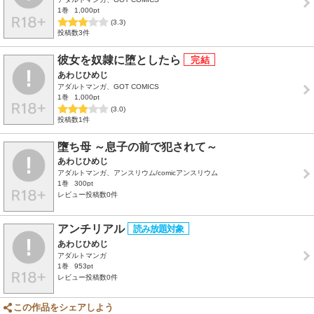
1巻
1,000pt
(3.3)
投稿数3件
彼女を奴隷に堕としたら
あわじひめじ
アダルトマンガ、GOT COMICS
1巻
1,000pt
(3.0)
投稿数1件
墮ち母 ～息子の前で犯されて～
あわじひめじ
アダルトマンガ、アンスリウム/comicアンスリウム
1巻
300pt
レビュー投稿数0件
アンチリアル
あわじひめじ
アダルトマンガ
1巻
953pt
レビュー投稿数0件
この作品をシェアしよう