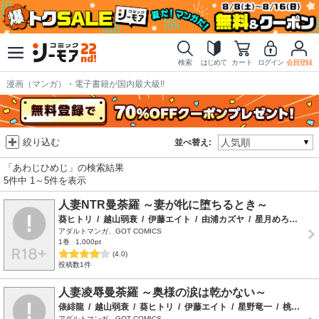
検索
はじめて
カート
ログイン
会員登録
漫画（マンガ）・電子書籍が国内最大級!!
絞り込む
並べ替え:
「あわじひめじ」の検索結果
5件中 1～5件を表示
人妻NTR曼荼羅 ～妻が牝に堕ちるとき～
葵ヒトリ
/
越山弱衰
/
伊藤エイト
/
由浦カズヤ
/
星月めろん
/
白
アダルトマンガ、GOT COMICS
1巻
1,000pt
(4.0)
投稿数1件
人妻凌辱曼荼羅 ～奥様の涙は乾かない～
俵緋龍
/
越山弱衰
/
葵ヒトリ
/
伊藤エイト
/
星野竜一
/
桃蜜きなこ
アダルトマンガ、GOT COMICS