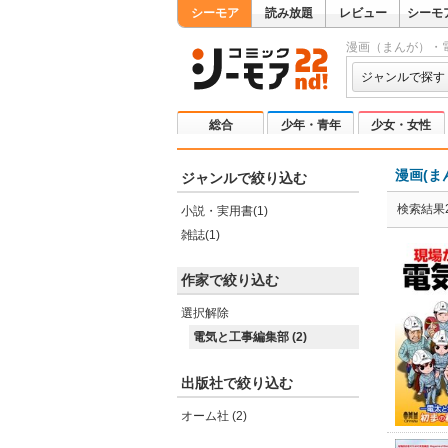
シーモア
読み放題
レビュー
シーモ
漫画（まんが）・
ジャンルで探す
総合
少年・青年
少女・女性
漫画(ま
ジャンルで絞り込む
検索結果
小説・実用書(1)
雑誌(1)
作家で絞り込む
選択解除
電気と工事編集部 (2)
出版社で絞り込む
オーム社 (2)