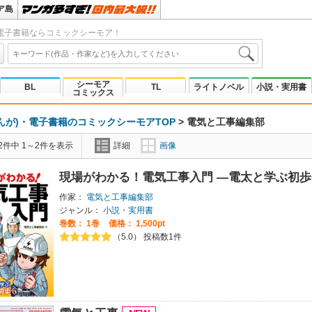
ア島
電子書籍ならコミックシーモア！
シーモア
BL
TL
ライトノベル
小説・実用書
コミックス
んが)・電子書籍のコミックシーモアTOP
>
電気と工事編集部
2件中 1～2件を表示
詳細
画像
現場がわかる！電気工事入門 ―電太と学ぶ初
作家：
電気と工事編集部
ジャンル：
小説・実用書
巻数：
1巻
価格： 1,500pt
（5.0） 投稿数1件