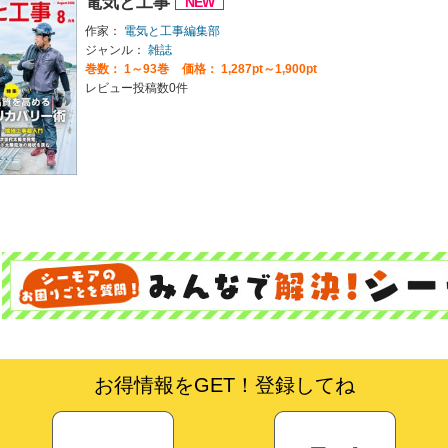
電気と工事
作家：
電気と工事編集部
ジャンル：
雑誌
巻数：
1～93巻
価格： 1,287pt～1,900pt
レビュー投稿数0件
お得情報をGET！登録してね