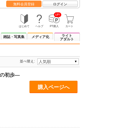
無料会員登録
ログイン
UP!
はじめて
ヘルプ
PT購入
カート
ライト
雑誌・写真集
メディア化
アダルト
並べ替え:
歩の初歩―
購入ページへ