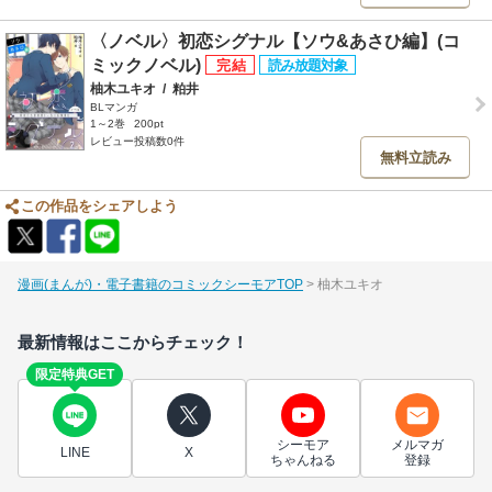
〈ノベル〉初恋シグナル【ソウ&あさひ編】(コ
ミックノベル)
柚木ユキオ
/
粕井
BLマンガ
1～2巻
200pt
レビュー投稿数0件
無料立読み
この作品をシェアしよう
漫画(まんが)・電子書籍のコミックシーモアTOP
柚木ユキオ
最新情報はここからチェック！
限定特典GET
シーモア
メルマガ
LINE
X
ちゃんねる
登録