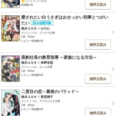
(1.0)
無料立読み
投稿数1件
愛されたい白うさぎはおせっかい刑事とつがい
たい
柚木ユキオ
/
ひのた
ライトノベル、ヴィオラ文庫
1巻
530pt
レビュー投稿数0件
無料立読み
黒豹社長の教育指導 ～家族になる方法～
柚木ユキオ
/
来岬未悠
ライトノベル、セシル文庫
1巻
650pt
レビュー投稿数0件
無料立読み
二度目の恋～最後のバラッド～
柚木ユキオ
/
東里桐子
ライトノベル、アスタリスク文庫
1巻
480pt
レビュー投稿数0件
無料立読み