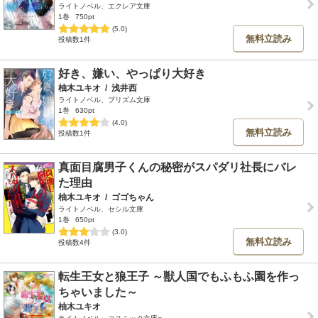
ライトノベル、エクレア文庫
1巻
750pt
(5.0)
無料立読み
投稿数1件
好き、嫌い、やっぱり大好き
柚木ユキオ
/
浅井西
ライトノベル、プリズム文庫
1巻
630pt
(4.0)
無料立読み
投稿数1件
真面目腐男子くんの秘密がスパダリ社長にバレ
た理由
柚木ユキオ
/
ゴゴちゃん
ライトノベル、セシル文庫
1巻
650pt
(3.0)
無料立読み
投稿数4件
転生王女と狼王子 ～獣人国でもふもふ園を作っ
ちゃいました～
柚木ユキオ