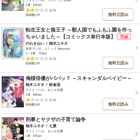
ライトノベル、コスミック文庫α
1巻
650pt
(2.0)
無料立読み
投稿数1件
転生王女と狼王子 ～獣人国でもふもふ園を作っ
ちゃいました～【コミックス単行本版】
のわきねい
/
柚木ユキオ
女性マンガ、コミック Maomao
1～2巻
700pt
(2.0)
無料立読み
投稿数1件
俺様俳優がパパッ？ ～スキャンダルベイビー～
柚木ユキオ
/
鈴倉温
ライトノベル、セシル文庫
1巻
680pt
(1.0)
無料立読み
投稿数2件
刑事とヤクザの子育て論争
柚木ユキオ
/
七夏
ライトノベル、セシル文庫
1巻
650pt