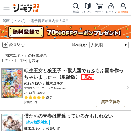
検索
はじめて
カート
ログイン
会員登録
漫画（マンガ）・電子書籍が国内最大級!!
絞り込む
並べ替え:
「柚木ユキオ」の検索結果
12件中 1～12件を表示
転生王女と狼王子 ～獣人国でもふもふ園を作っ
ちゃいました～【単話版】
のわきねい
/
柚木ユキオ
女性マンガ、コミック Maomao
1～12巻
150pt
(5.0)
無料立読み
投稿数3件
僕たちの青春は間違っているかもしれない
柚木ユキオ
/
和泉いず