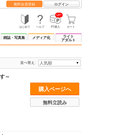
無料会員登録
ログイン
UP!
はじめて
ヘルプ
PT購入
カート
ライト
雑誌・写真集
メディア化
アダルト
並べ替え:
す～
購入ページへ
無料立読み