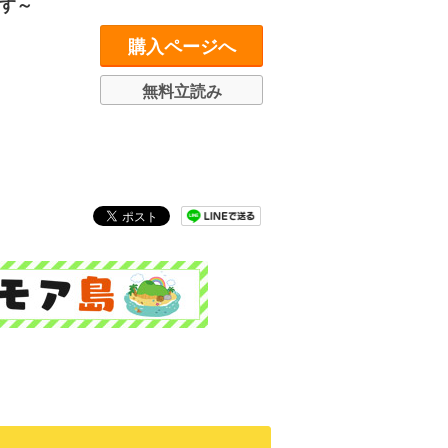
す～
購入ページへ
無料立読み