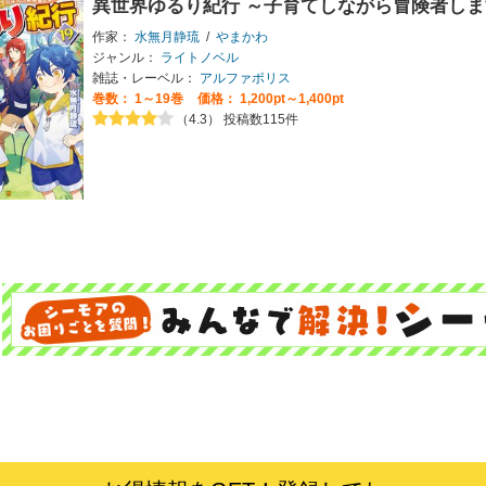
異世界ゆるり紀行 ～子育てしながら冒険者しま
作家：
水無月静琉
/
やまかわ
ジャンル：
ライトノベル
雑誌・レーベル：
アルファポリス
巻数：
1～19巻
価格： 1,200pt～1,400pt
（4.3） 投稿数115件