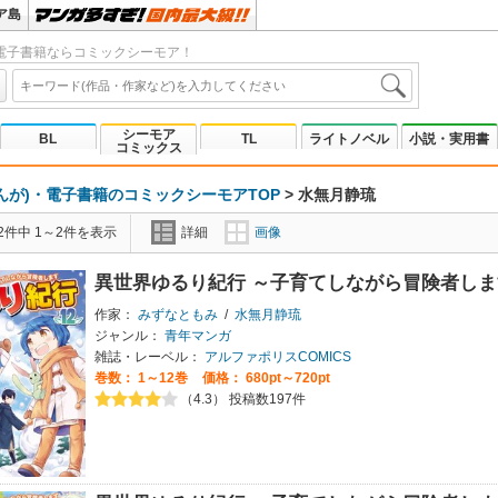
ア島
電子書籍ならコミックシーモア！
シーモア
BL
TL
ライトノベル
小説・実用書
コミックス
んが)・電子書籍のコミックシーモアTOP
>
水無月静琉
2件中 1～2件を表示
詳細
画像
異世界ゆるり紀行 ～子育てしながら冒険者しま
作家：
みずなともみ
/
水無月静琉
ジャンル：
青年マンガ
雑誌・レーベル：
アルファポリスCOMICS
巻数：
1～12巻
価格： 680pt～720pt
（4.3） 投稿数197件