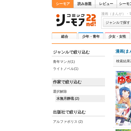
シーモア
読み放題
レビュー
シーモ
漫画（まんが）・
ジャンルで探す
総合
少年・青年
少女・女性
漫画(ま
ジャンルで絞り込む
検索結果
青年マンガ(1)
ライトノベル(1)
作家で絞り込む
選択解除
水無月静琉 (2)
出版社で絞り込む
アルファポリス (2)